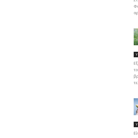
Φα
αρ
Υ
Εξ
το
βρ
τε
Υ
Eί