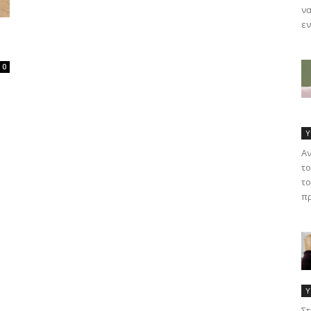
να
εν
0
Υ
Α
το
το
πρ
Υ
Στ