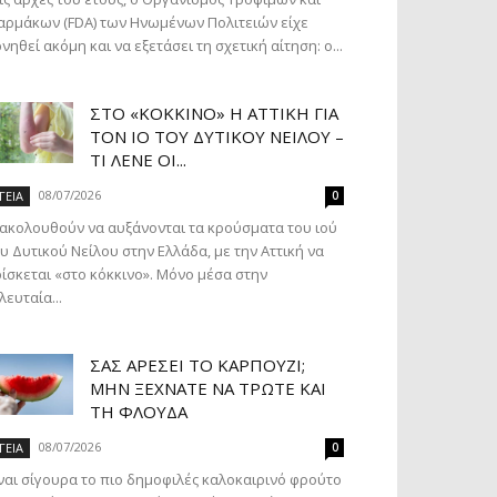
ρμάκων (FDA) των Ηνωμένων Πολιτειών είχε
νηθεί ακόμη και να εξετάσει τη σχετική αίτηση: ο...
ΣΤΟ «ΚΌΚΚΙΝΟ» Η ΑΤΤΙΚΉ ΓΙΑ
ΤΟΝ ΙΌ ΤΟΥ ΔΥΤΙΚΟΎ ΝΕΊΛΟΥ –
ΤΙ ΛΈΝΕ ΟΙ...
08/07/2026
ΓΕΙΑ
0
ακολουθούν να αυξάνονται τα κρούσματα του ιού
υ Δυτικού Νείλου στην Ελλάδα, με την Αττική να
ίσκεται «στο κόκκινο». Μόνο μέσα στην
λευταία...
ΣΑΣ ΑΡΈΣΕΙ ΤΟ ΚΑΡΠΟΎΖΙ;
ΜΗΝ ΞΕΧΝΆΤΕ ΝΑ ΤΡΏΤΕ ΚΑΙ
ΤΗ ΦΛΟΎΔΑ
08/07/2026
ΓΕΙΑ
0
ναι σίγουρα το πιο δημοφιλές καλοκαιρινό φρούτο