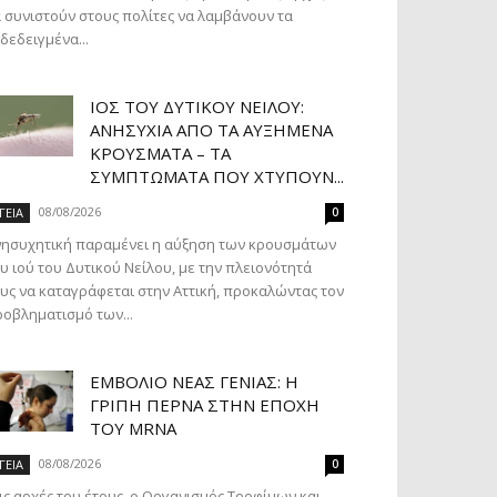
 συνιστούν στους πολίτες να λαμβάνουν τα
δεδειγμένα...
ΙΌΣ ΤΟΥ ΔΥΤΙΚΟΎ ΝΕΊΛΟΥ:
ΑΝΗΣΥΧΊΑ ΑΠΌ ΤΑ ΑΥΞΗΜΈΝΑ
ΚΡΟΎΣΜΑΤΑ – ΤΑ
ΣΥΜΠΤΏΜΑΤΑ ΠΟΥ ΧΤΥΠΟΎΝ...
08/08/2026
ΓΕΙΑ
0
νησυχητική παραμένει η αύξηση των κρουσμάτων
υ ιού του Δυτικού Νείλου, με την πλειονότητά
υς να καταγράφεται στην Αττική, προκαλώντας τον
οβληματισμό των...
ΕΜΒΌΛΙΟ ΝΈΑΣ ΓΕΝΙΆΣ: Η
ΓΡΊΠΗ ΠΕΡΝΆ ΣΤΗΝ ΕΠΟΧΉ
ΤΟΥ MRNA
08/08/2026
ΓΕΙΑ
0
ις αρχές του έτους, ο Οργανισμός Τροφίμων και