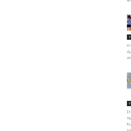
Υ
Η 
όμ
στ
Υ
Στ
πρ
Κυ
τρ