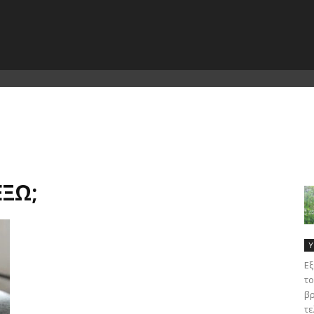
ΈΞΩ;
Υ
Εξ
το
βρ
τε