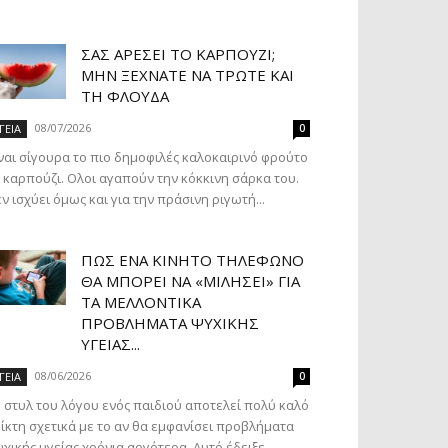
ΣΑΣ ΑΡΈΣΕΙ ΤΟ ΚΑΡΠΟΎΖΙ;
ΜΗΝ ΞΕΧΝΆΤΕ ΝΑ ΤΡΏΤΕ ΚΑΙ
ΤΗ ΦΛΟΎΔΑ
08/07/2026
ΓΕΙΑ
0
ναι σίγουρα το πιο δημοφιλές καλοκαιρινό φρούτο
 καρπούζι. Ολοι αγαπούν την κόκκινη σάρκα του.
ν ισχύει όμως και για την πράσινη ριγωτή...
ΠΏΣ ΈΝΑ ΚΙΝΗΤΌ ΤΗΛΈΦΩΝΟ
ΘΑ ΜΠΟΡΕΊ ΝΑ «ΜΙΛΉΣΕΙ» ΓΙΑ
ΤΑ ΜΕΛΛΟΝΤΙΚΆ
ΠΡΟΒΛΉΜΑΤΑ ΨΥΧΙΚΉΣ
ΥΓΕΊΑΣ...
08/06/2026
ΓΕΙΑ
0
 στυλ του λόγου ενός παιδιού αποτελεί πολύ καλό
ίκτη σχετικά με το αν θα εμφανίσει προβλήματα
χικής υγείας χρόνια αργότερα. Αυτό έδειξε...