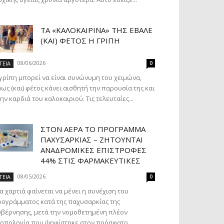
ΤΑ «ΚΑΛΟΚΑΙΡΙΝΆ» ΤΗΣ ΈΒΑΛΕ
(ΚΑΙ) ΦΈΤΟΣ Η ΓΡΊΠΗ
08/06/2026
ΓΕΙΑ
0
γρίπη μπορεί να είναι συνώνυμη του χειμώνα,
ως (και) φέτος κάνει αισθητή την παρουσία της και
ην καρδιά του καλοκαιριού. Τις τελευταίες...
ΣΤΟΝ ΑΈΡΑ ΤΟ ΠΡΌΓΡΑΜΜΑ
ΠΑΧΥΣΑΡΚΊΑΣ – ΖΗΤΟΎΝΤΑΙ
ΑΝΑΔΡΟΜΙΚΈΣ ΕΠΙΣΤΡΟΦΈΣ
44% ΣΤΙΣ ΦΑΡΜΑΚΕΥΤΙΚΈΣ
08/05/2026
ΓΕΙΑ
0
α χαρτιά φαίνεται να μένει η συνέχιση του
ογράμματος κατά της παχυσαρκίας της
βέρνησης, μετά την νομοθετημένη πλέον
οπολογία που ψηφίστηκε στον πρόσφατο...