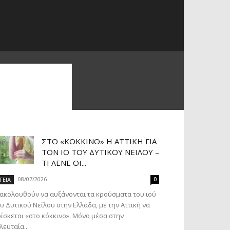
ΣΤΟ «ΚΌΚΚΙΝΟ» Η ΑΤΤΙΚΉ ΓΙΑ
ΤΟΝ ΙΌ ΤΟΥ ΔΥΤΙΚΟΎ ΝΕΊΛΟΥ –
ΤΙ ΛΈΝΕ ΟΙ...
08/07/2026
ΓΕΙΑ
0
ακολουθούν να αυξάνονται τα κρούσματα του ιού
υ Δυτικού Νείλου στην Ελλάδα, με την Αττική να
ίσκεται «στο κόκκινο». Μόνο μέσα στην
λευταία...