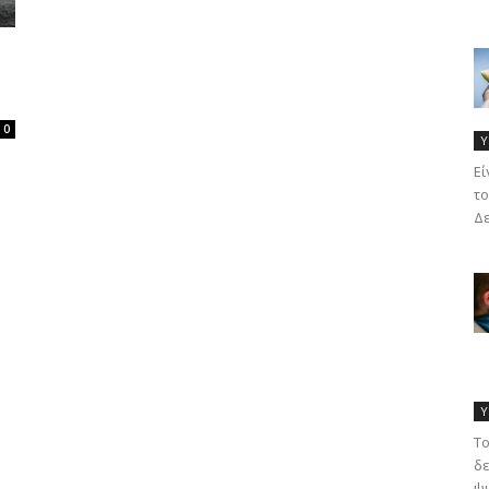
0
Υ
Eί
το
Δε
Υ
Το
δε
ψυ