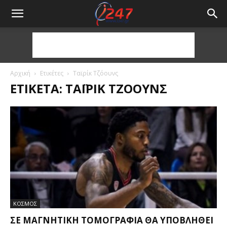
Αρχική
Ετικέτες
Ταϊρίκ Τζόουνς
ΕΤΙΚΈΤΑ: ΤΑΪΡΊΚ ΤΖΌΟΥΝΣ
ΚΟΣΜΟΣ
ΣΕ ΜΑΓΝΗΤΙΚΉ ΤΟΜΟΓΡΑΦΊΑ ΘΑ ΥΠΟΒΛΗΘΕΊ