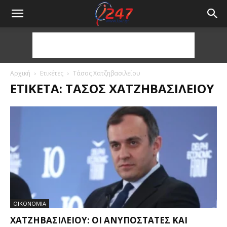
Αρχική
Ετικέτες
Τάσος Χατζηβασιλείου
ΕΤΙΚΈΤΑ: ΤΆΣΟΣ ΧΑΤΖΗΒΑΣΙΛΕΊΟΥ
ΟΙΚΟΝΟΜΙΑ
ΧΑΤΖΗΒΑΣΙΛΕΊΟΥ: ΟΙ ΑΝΥΠΌΣΤΑΤΕΣ ΚΑΙ