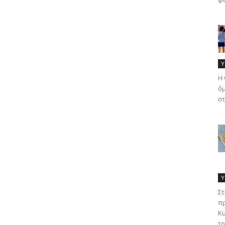
Υ
Η 
όμ
στ
Υ
Στ
πρ
Κυ
τρ