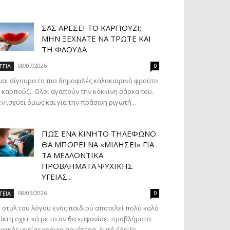
ΣΑΣ ΑΡΈΣΕΙ ΤΟ ΚΑΡΠΟΎΖΙ;
ΜΗΝ ΞΕΧΝΆΤΕ ΝΑ ΤΡΏΤΕ ΚΑΙ
ΤΗ ΦΛΟΎΔΑ
08/07/2026
ΓΕΙΑ
0
ναι σίγουρα το πιο δημοφιλές καλοκαιρινό φρούτο
 καρπούζι. Ολοι αγαπούν την κόκκινη σάρκα του.
ν ισχύει όμως και για την πράσινη ριγωτή...
ΠΏΣ ΈΝΑ ΚΙΝΗΤΌ ΤΗΛΈΦΩΝΟ
ΘΑ ΜΠΟΡΕΊ ΝΑ «ΜΙΛΉΣΕΙ» ΓΙΑ
ΤΑ ΜΕΛΛΟΝΤΙΚΆ
ΠΡΟΒΛΉΜΑΤΑ ΨΥΧΙΚΉΣ
ΥΓΕΊΑΣ...
08/06/2026
ΓΕΙΑ
0
 στυλ του λόγου ενός παιδιού αποτελεί πολύ καλό
ίκτη σχετικά με το αν θα εμφανίσει προβλήματα
χικής υγείας χρόνια αργότερα. Αυτό έδειξε...