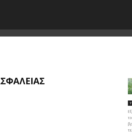
ΑΣΦΆΛΕΙΑΣ
Υ
Εξ
το
βρ
τε