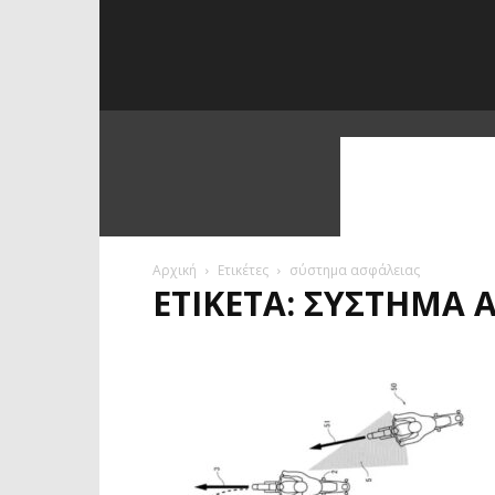
Αρχική
Ετικέτες
σύστημα ασφάλειας
ΕΤΙΚΈΤΑ: ΣΎΣΤΗΜΑ 