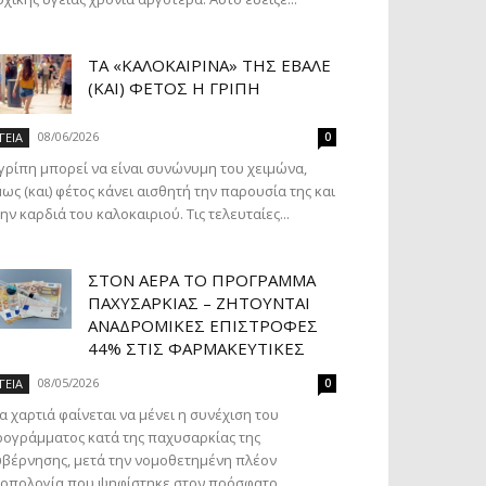
ΤΑ «ΚΑΛΟΚΑΙΡΙΝΆ» ΤΗΣ ΈΒΑΛΕ
(ΚΑΙ) ΦΈΤΟΣ Η ΓΡΊΠΗ
08/06/2026
ΓΕΙΑ
0
γρίπη μπορεί να είναι συνώνυμη του χειμώνα,
ως (και) φέτος κάνει αισθητή την παρουσία της και
ην καρδιά του καλοκαιριού. Τις τελευταίες...
ΣΤΟΝ ΑΈΡΑ ΤΟ ΠΡΌΓΡΑΜΜΑ
ΠΑΧΥΣΑΡΚΊΑΣ – ΖΗΤΟΎΝΤΑΙ
ΑΝΑΔΡΟΜΙΚΈΣ ΕΠΙΣΤΡΟΦΈΣ
44% ΣΤΙΣ ΦΑΡΜΑΚΕΥΤΙΚΈΣ
08/05/2026
ΓΕΙΑ
0
α χαρτιά φαίνεται να μένει η συνέχιση του
ογράμματος κατά της παχυσαρκίας της
βέρνησης, μετά την νομοθετημένη πλέον
οπολογία που ψηφίστηκε στον πρόσφατο...