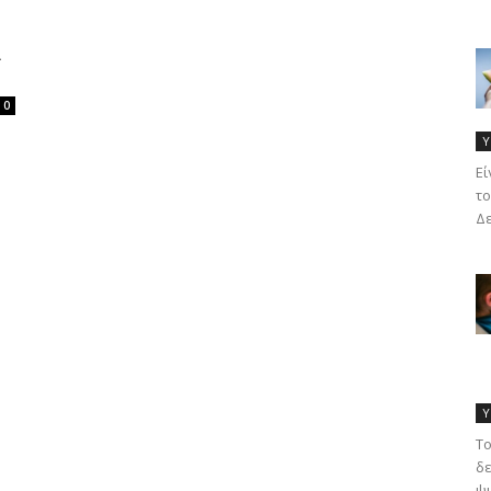
A
0
Υ
Eί
το
Δε
Υ
Το
δε
ψυ