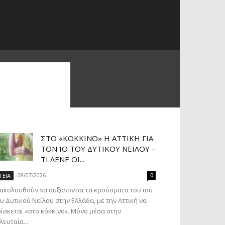
ΣΤΟ «ΚΌΚΚΙΝΟ» Η ΑΤΤΙΚΉ ΓΙΑ
ΤΟΝ ΙΌ ΤΟΥ ΔΥΤΙΚΟΎ ΝΕΊΛΟΥ –
ΤΙ ΛΈΝΕ ΟΙ...
08/07/2026
ΓΕΙΑ
0
ακολουθούν να αυξάνονται τα κρούσματα του ιού
υ Δυτικού Νείλου στην Ελλάδα, με την Αττική να
ίσκεται «στο κόκκινο». Μόνο μέσα στην
λευταία...