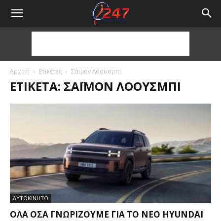
Αρχική
Ετικέτες
Σάιμον Λόουσμπι
ΕΤΙΚΈΤΑ: ΣΆΙΜΟΝ ΛΌΟΥΣΜΠΙ
ΑΥΤΟΚΙΝΗΤΟ
ΌΛΑ ΌΣΑ ΓΝΩΡΊΖΟΥΜΕ ΓΙΑ ΤΟ ΝΈΟ HYUNDAI