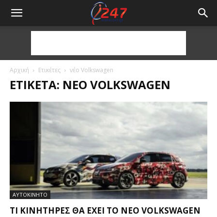
Αρχική
Ετικέτες
νέο Volkswagen
ΕΤΙΚΈΤΑ: ΝΈΟ VOLKSWAGEN
ΑΥΤΟΚΙΝΗΤΟ
ΤΙ ΚΙΝΗΤΉΡΕΣ ΘΑ ΈΧΕΙ ΤΟ ΝΈΟ VOLKSWAGEN