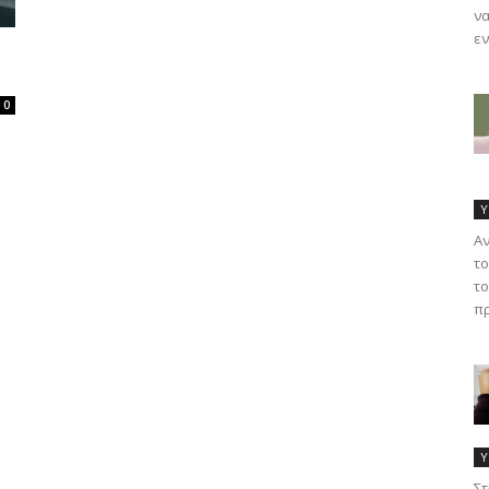
να
εν
0
Υ
Α
το
το
πρ
Υ
Στ