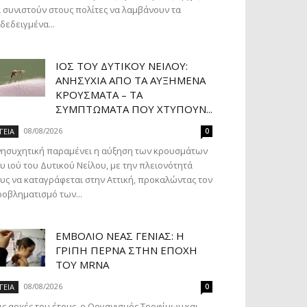
 συνιστούν στους πολίτες να λαμβάνουν τα
δεδειγμένα...
ΙΌΣ ΤΟΥ ΔΥΤΙΚΟΎ ΝΕΊΛΟΥ:
ΑΝΗΣΥΧΊΑ ΑΠΌ ΤΑ ΑΥΞΗΜΈΝΑ
ΚΡΟΎΣΜΑΤΑ – ΤΑ
ΣΥΜΠΤΏΜΑΤΑ ΠΟΥ ΧΤΥΠΟΎΝ...
08/08/2026
ΓΕΙΑ
0
νησυχητική παραμένει η αύξηση των κρουσμάτων
υ ιού του Δυτικού Νείλου, με την πλειονότητά
υς να καταγράφεται στην Αττική, προκαλώντας τον
οβληματισμό των...
ΕΜΒΌΛΙΟ ΝΈΑΣ ΓΕΝΙΆΣ: Η
ΓΡΊΠΗ ΠΕΡΝΆ ΣΤΗΝ ΕΠΟΧΉ
ΤΟΥ MRNA
08/08/2026
ΓΕΙΑ
0
ις αρχές του έτους, ο Οργανισμός Τροφίμων και