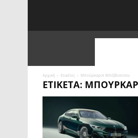
Αρχική
Ετικέτες
Μπούρκαρντ Μπόβενσιπεν
ΕΤΙΚΈΤΑ: ΜΠΟΎΡΚΑ