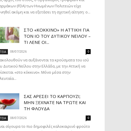
ρμάκων (FDA) των Ηνωμένων Πολιτειών είχε
νηθεί ακόμη και να εξετάσει τη σχετική αίτηση: ο...
ΣΤΟ «ΚΌΚΚΙΝΟ» Η ΑΤΤΙΚΉ ΓΙΑ
ΤΟΝ ΙΌ ΤΟΥ ΔΥΤΙΚΟΎ ΝΕΊΛΟΥ –
ΤΙ ΛΈΝΕ ΟΙ...
08/07/2026
ΓΕΙΑ
0
ακολουθούν να αυξάνονται τα κρούσματα του ιού
υ Δυτικού Νείλου στην Ελλάδα, με την Αττική να
ίσκεται «στο κόκκινο». Μόνο μέσα στην
λευταία...
ΣΑΣ ΑΡΈΣΕΙ ΤΟ ΚΑΡΠΟΎΖΙ;
ΜΗΝ ΞΕΧΝΆΤΕ ΝΑ ΤΡΏΤΕ ΚΑΙ
ΤΗ ΦΛΟΎΔΑ
08/07/2026
ΓΕΙΑ
0
ναι σίγουρα το πιο δημοφιλές καλοκαιρινό φρούτο