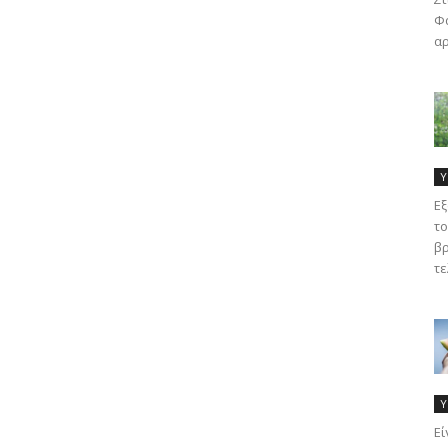
Φα
αρ
Υ
Εξ
το
βρ
τε
Υ
Eί