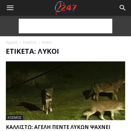
Αρχική
Ετικέτες
Λύκοι
ΕΤΙΚΈΤΑ: ΛΎΚΟΙ
ΚΟΣΜΟΣ
ΚΑΛΛΙΣΤΏ: ΑΓΈΛΗ ΠΈΝΤΕ ΛΎΚΩΝ ΨΆΧΝΕΙ