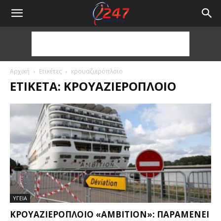
Αρχική
Ετικέτες
κρουαζιερόπλοιο
ΕΤΙΚΈΤΑ: ΚΡΟΥΑΖΙΕΡΌΠΛΟΙΟ
ΥΓΕΙΑ
ΚΡΟΥΑΖΙΕΡΌΠΛΟΙΟ «AMBITION»: ΠΑΡΑΜΈΝΕΙ