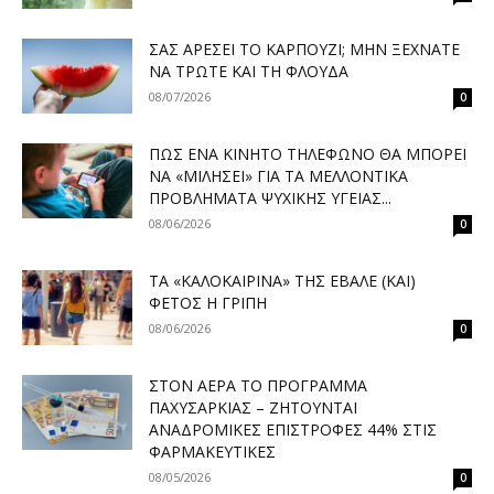
ΣΑΣ ΑΡΈΣΕΙ ΤΟ ΚΑΡΠΟΎΖΙ; ΜΗΝ ΞΕΧΝΆΤΕ
ΝΑ ΤΡΏΤΕ ΚΑΙ ΤΗ ΦΛΟΎΔΑ
08/07/2026
0
ΠΏΣ ΈΝΑ ΚΙΝΗΤΌ ΤΗΛΈΦΩΝΟ ΘΑ ΜΠΟΡΕΊ
ΝΑ «ΜΙΛΉΣΕΙ» ΓΙΑ ΤΑ ΜΕΛΛΟΝΤΙΚΆ
ΠΡΟΒΛΉΜΑΤΑ ΨΥΧΙΚΉΣ ΥΓΕΊΑΣ...
08/06/2026
0
ΤΑ «ΚΑΛΟΚΑΙΡΙΝΆ» ΤΗΣ ΈΒΑΛΕ (ΚΑΙ)
ΦΈΤΟΣ Η ΓΡΊΠΗ
08/06/2026
0
ΣΤΟΝ ΑΈΡΑ ΤΟ ΠΡΌΓΡΑΜΜΑ
ΠΑΧΥΣΑΡΚΊΑΣ – ΖΗΤΟΎΝΤΑΙ
ΑΝΑΔΡΟΜΙΚΈΣ ΕΠΙΣΤΡΟΦΈΣ 44% ΣΤΙΣ
ΦΑΡΜΑΚΕΥΤΙΚΈΣ
08/05/2026
0