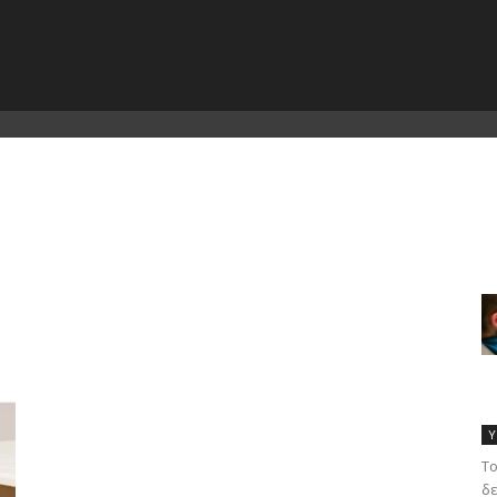
Υ
Το
δε