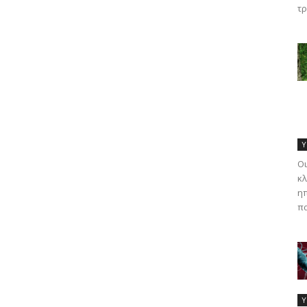
τρ
Υ
Οι
κλ
ηπ
πα
Υ