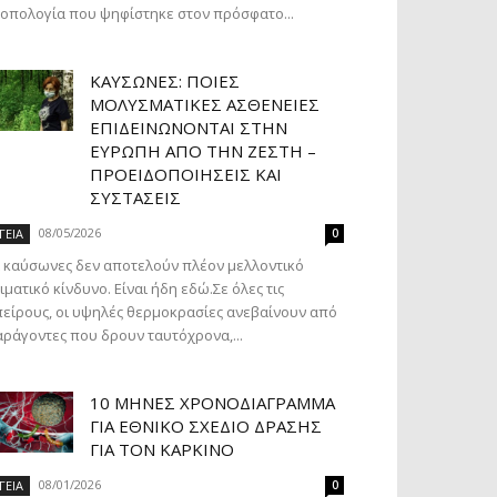
οπολογία που ψηφίστηκε στον πρόσφατο...
ΚΑΎΣΩΝΕΣ: ΠΟΙΕΣ
ΜΟΛΥΣΜΑΤΙΚΈΣ ΑΣΘΈΝΕΙΕΣ
ΕΠΙΔΕΙΝΏΝΟΝΤΑΙ ΣΤΗΝ
ΕΥΡΏΠΗ ΑΠΌ ΤΗΝ ΖΈΣΤΗ –
ΠΡΟΕΙΔΟΠΟΙΉΣΕΙΣ ΚΑΙ
ΣΥΣΤΆΣΕΙΣ
08/05/2026
ΓΕΙΑ
0
 καύσωνες δεν αποτελούν πλέον μελλοντικό
ιματικό κίνδυνο. Είναι ήδη εδώ.Σε όλες τις
είρους, οι υψηλές θερμοκρασίες ανεβαίνουν από
ράγοντες που δρουν ταυτόχρονα,...
10 ΜΉΝΕΣ ΧΡΟΝΟΔΙΆΓΡΑΜΜΑ
ΓΙΑ ΕΘΝΙΚΌ ΣΧΈΔΙΟ ΔΡΆΣΗΣ
ΓΙΑ ΤΟΝ ΚΑΡΚΊΝΟ
08/01/2026
ΓΕΙΑ
0