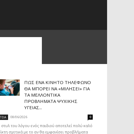
ΠΏΣ ΈΝΑ ΚΙΝΗΤΌ ΤΗΛΈΦΩΝΟ
ΘΑ ΜΠΟΡΕΊ ΝΑ «ΜΙΛΉΣΕΙ» ΓΙΑ
ΤΑ ΜΕΛΛΟΝΤΙΚΆ
ΠΡΟΒΛΉΜΑΤΑ ΨΥΧΙΚΉΣ
ΥΓΕΊΑΣ...
08/06/2026
ΓΕΙΑ
0
 στυλ του λόγου ενός παιδιού αποτελεί πολύ καλό
ίκτη σχετικά με το αν θα εμφανίσει προβλήματα