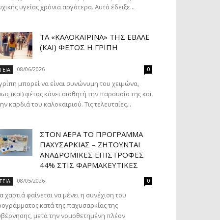
χικής υγείας χρόνια αργότερα. Αυτό έδειξε...
ΤΑ «ΚΑΛΟΚΑΙΡΙΝΆ» ΤΗΣ ΈΒΑΛΕ
(ΚΑΙ) ΦΈΤΟΣ Η ΓΡΊΠΗ
08/06/2026
ΓΕΙΑ
0
γρίπη μπορεί να είναι συνώνυμη του χειμώνα,
ως (και) φέτος κάνει αισθητή την παρουσία της και
ην καρδιά του καλοκαιριού. Τις τελευταίες...
ΣΤΟΝ ΑΈΡΑ ΤΟ ΠΡΌΓΡΑΜΜΑ
ΠΑΧΥΣΑΡΚΊΑΣ – ΖΗΤΟΎΝΤΑΙ
ΑΝΑΔΡΟΜΙΚΈΣ ΕΠΙΣΤΡΟΦΈΣ
44% ΣΤΙΣ ΦΑΡΜΑΚΕΥΤΙΚΈΣ
08/05/2026
ΓΕΙΑ
0
α χαρτιά φαίνεται να μένει η συνέχιση του
ογράμματος κατά της παχυσαρκίας της
βέρνησης, μετά την νομοθετημένη πλέον