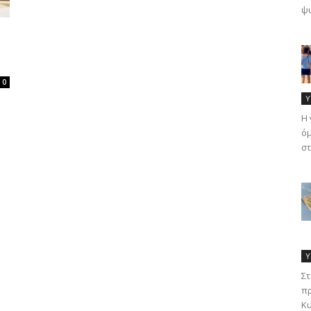
ψυ
0
Υ
Η 
όμ
στ
Υ
Στ
πρ
Κυ