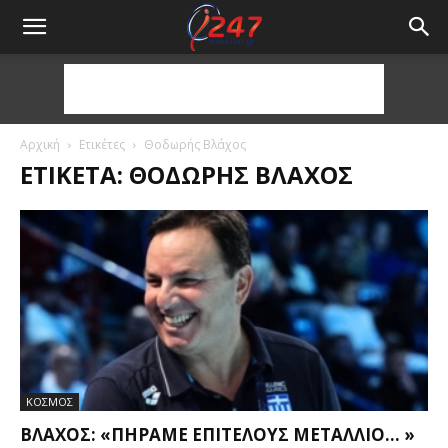
Αρχική
Ετικέτες
Θοδωρής Βλάχος
ΕΤΙΚΈΤΑ: ΘΟΔΩΡΉΣ ΒΛΆΧΟΣ
ΚΟΣΜΟΣ
ΒΛΆΧΟΣ: «ΠΉΡΑΜΕ ΕΠΙΤΈΛΟΥΣ ΜΕΤΆΛΛΙΟ… »