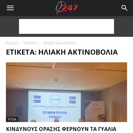
Αρχική
Ετικέτες
ηλιακή ακτινοβολία
ΕΤΙΚΈΤΑ: ΗΛΙΑΚΉ ΑΚΤΙΝΟΒΟΛΊΑ
ΥΓΕΙΑ
ΚΙΝΔΎΝΟΥΣ ΌΡΑΣΗΣ ΦΈΡΝΟΥΝ ΤΑ ΓΥΑΛΙΆ