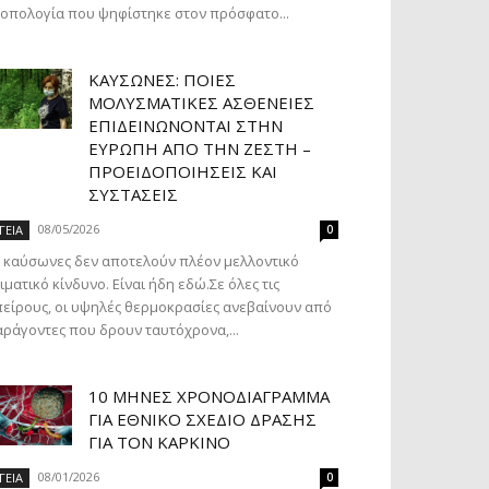
οπολογία που ψηφίστηκε στον πρόσφατο...
ΚΑΎΣΩΝΕΣ: ΠΟΙΕΣ
ΜΟΛΥΣΜΑΤΙΚΈΣ ΑΣΘΈΝΕΙΕΣ
ΕΠΙΔΕΙΝΏΝΟΝΤΑΙ ΣΤΗΝ
ΕΥΡΏΠΗ ΑΠΌ ΤΗΝ ΖΈΣΤΗ –
ΠΡΟΕΙΔΟΠΟΙΉΣΕΙΣ ΚΑΙ
ΣΥΣΤΆΣΕΙΣ
08/05/2026
ΓΕΙΑ
0
 καύσωνες δεν αποτελούν πλέον μελλοντικό
ιματικό κίνδυνο. Είναι ήδη εδώ.Σε όλες τις
είρους, οι υψηλές θερμοκρασίες ανεβαίνουν από
ράγοντες που δρουν ταυτόχρονα,...
10 ΜΉΝΕΣ ΧΡΟΝΟΔΙΆΓΡΑΜΜΑ
ΓΙΑ ΕΘΝΙΚΌ ΣΧΈΔΙΟ ΔΡΆΣΗΣ
ΓΙΑ ΤΟΝ ΚΑΡΚΊΝΟ
08/01/2026
ΓΕΙΑ
0