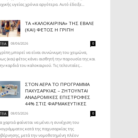
χικής υγείας χρόνια αργότερα. Αυτό έδειξε...
ΤΑ «ΚΑΛΟΚΑΙΡΙΝΆ» ΤΗΣ ΈΒΑΛΕ
(ΚΑΙ) ΦΈΤΟΣ Η ΓΡΊΠΗ
08/06/2026
ΓΕΙΑ
0
γρίπη μπορεί να είναι συνώνυμη του χειμώνα,
ως (και) φέτος κάνει αισθητή την παρουσία της και
ην καρδιά του καλοκαιριού. Τις τελευταίες...
ΣΤΟΝ ΑΈΡΑ ΤΟ ΠΡΌΓΡΑΜΜΑ
ΠΑΧΥΣΑΡΚΊΑΣ – ΖΗΤΟΎΝΤΑΙ
ΑΝΑΔΡΟΜΙΚΈΣ ΕΠΙΣΤΡΟΦΈΣ
44% ΣΤΙΣ ΦΑΡΜΑΚΕΥΤΙΚΈΣ
08/05/2026
ΓΕΙΑ
0
α χαρτιά φαίνεται να μένει η συνέχιση του
ογράμματος κατά της παχυσαρκίας της
βέρνησης, μετά την νομοθετημένη πλέον