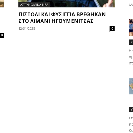
ψυ
ΑΣΤΥΝΟΜΙΚΑ ΝΕΑ
ΠΙΣΤΌΛΙ ΚΑΙ ΦΥΣΊΓΓΙΑ ΒΡΈΘΗΚΑΝ
ΣΤΟ ΛΙΜΆΝΙ ΗΓΟΥΜΕΝΊΤΣΑΣ
12/31/2025
0
0
Υ
Η 
όμ
στ
Υ
Στ
πρ
Κυ