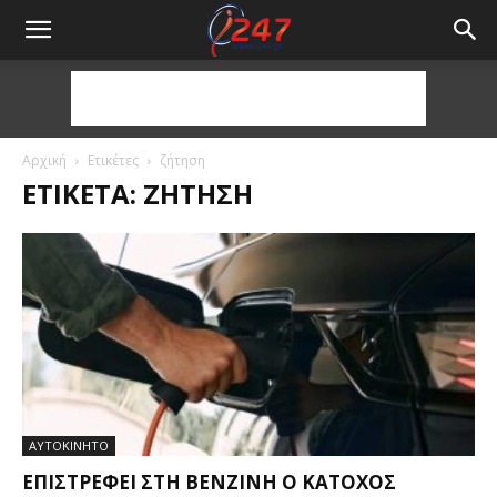
Αρχική
Ετικέτες
ζήτηση
ΕΤΙΚΈΤΑ: ΖΉΤΗΣΗ
ΑΥΤΟΚΙΝΗΤΟ
ΕΠΙΣΤΡΈΦΕΙ ΣΤΗ ΒΕΝΖΊΝΗ Ο ΚΆΤΟΧΟΣ