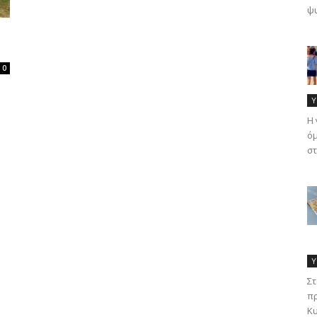
ψυ
0
Υ
Η 
όμ
στ
Υ
Στ
πρ
Κυ