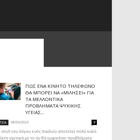
ΠΏΣ ΈΝΑ ΚΙΝΗΤΌ ΤΗΛΈΦΩΝΟ
ΘΑ ΜΠΟΡΕΊ ΝΑ «ΜΙΛΉΣΕΙ» ΓΙΑ
ΤΑ ΜΕΛΛΟΝΤΙΚΆ
ΠΡΟΒΛΉΜΑΤΑ ΨΥΧΙΚΉΣ
ΥΓΕΊΑΣ...
08/06/2026
ΓΕΙΑ
0
 στυλ του λόγου ενός παιδιού αποτελεί πολύ καλό
ίκτη σχετικά με το αν θα εμφανίσει προβλήματα