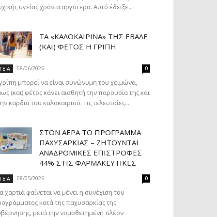
χικής υγείας χρόνια αργότερα. Αυτό έδειξε...
ΤΑ «ΚΑΛΟΚΑΙΡΙΝΆ» ΤΗΣ ΈΒΑΛΕ
(ΚΑΙ) ΦΈΤΟΣ Η ΓΡΊΠΗ
08/06/2026
ΓΕΙΑ
0
γρίπη μπορεί να είναι συνώνυμη του χειμώνα,
ως (και) φέτος κάνει αισθητή την παρουσία της και
ην καρδιά του καλοκαιριού. Τις τελευταίες...
ΣΤΟΝ ΑΈΡΑ ΤΟ ΠΡΌΓΡΑΜΜΑ
ΠΑΧΥΣΑΡΚΊΑΣ – ΖΗΤΟΎΝΤΑΙ
ΑΝΑΔΡΟΜΙΚΈΣ ΕΠΙΣΤΡΟΦΈΣ
44% ΣΤΙΣ ΦΑΡΜΑΚΕΥΤΙΚΈΣ
08/05/2026
ΓΕΙΑ
0
α χαρτιά φαίνεται να μένει η συνέχιση του
ογράμματος κατά της παχυσαρκίας της
βέρνησης, μετά την νομοθετημένη πλέον