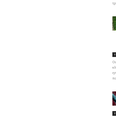
τρ
Υ
Οι
κλ
ηπ
πα
Υ