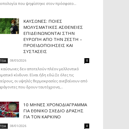
οπολογία που ψηφίστηκε στον πρόσφατο...
ΚΑΎΣΩΝΕΣ: ΠΟΙΕΣ
ΜΟΛΥΣΜΑΤΙΚΈΣ ΑΣΘΈΝΕΙΕΣ
ΕΠΙΔΕΙΝΏΝΟΝΤΑΙ ΣΤΗΝ
ΕΥΡΏΠΗ ΑΠΌ ΤΗΝ ΖΈΣΤΗ –
ΠΡΟΕΙΔΟΠΟΙΉΣΕΙΣ ΚΑΙ
ΣΥΣΤΆΣΕΙΣ
08/05/2026
ΓΕΙΑ
0
 καύσωνες δεν αποτελούν πλέον μελλοντικό
ιματικό κίνδυνο. Είναι ήδη εδώ.Σε όλες τις
είρους, οι υψηλές θερμοκρασίες ανεβαίνουν από
ράγοντες που δρουν ταυτόχρονα,...
10 ΜΉΝΕΣ ΧΡΟΝΟΔΙΆΓΡΑΜΜΑ
ΓΙΑ ΕΘΝΙΚΌ ΣΧΈΔΙΟ ΔΡΆΣΗΣ
ΓΙΑ ΤΟΝ ΚΑΡΚΊΝΟ
08/01/2026
ΓΕΙΑ
0