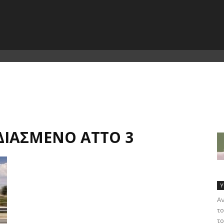
ΔΙΑΣΜΈΝΟ ATTO 3
Υ
Α
το
το