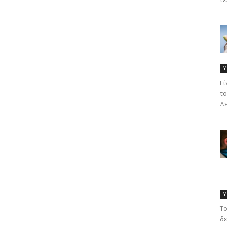
Υ
Eί
το
Δε
Υ
Το
δε