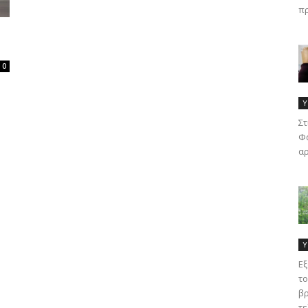
πρ
0
Υ
Στ
Φα
αρ
Υ
Εξ
το
βρ
τε