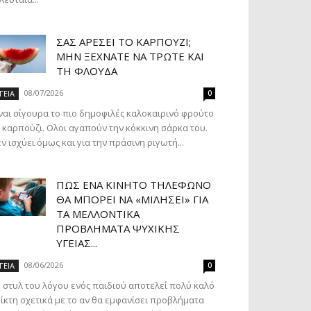
ΣΑΣ ΑΡΈΣΕΙ ΤΟ ΚΑΡΠΟΎΖΙ;
ΜΗΝ ΞΕΧΝΆΤΕ ΝΑ ΤΡΏΤΕ ΚΑΙ
ΤΗ ΦΛΟΎΔΑ
08/07/2026
ΓΕΙΑ
0
ναι σίγουρα το πιο δημοφιλές καλοκαιρινό φρούτο
 καρπούζι. Ολοι αγαπούν την κόκκινη σάρκα του.
ν ισχύει όμως και για την πράσινη ριγωτή...
ΠΏΣ ΈΝΑ ΚΙΝΗΤΌ ΤΗΛΈΦΩΝΟ
ΘΑ ΜΠΟΡΕΊ ΝΑ «ΜΙΛΉΣΕΙ» ΓΙΑ
ΤΑ ΜΕΛΛΟΝΤΙΚΆ
ΠΡΟΒΛΉΜΑΤΑ ΨΥΧΙΚΉΣ
ΥΓΕΊΑΣ...
08/06/2026
ΓΕΙΑ
0
 στυλ του λόγου ενός παιδιού αποτελεί πολύ καλό
ίκτη σχετικά με το αν θα εμφανίσει προβλήματα