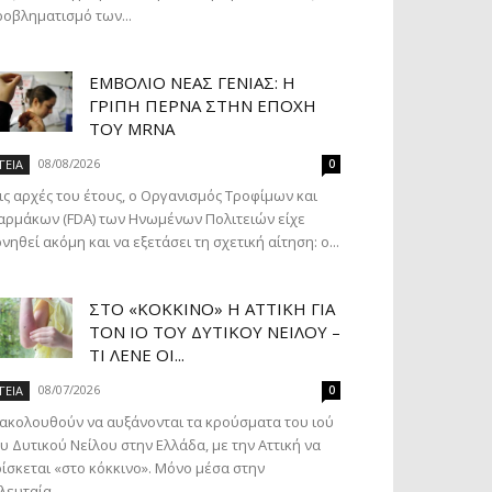
οβληματισμό των...
ΕΜΒΌΛΙΟ ΝΈΑΣ ΓΕΝΙΆΣ: Η
ΓΡΊΠΗ ΠΕΡΝΆ ΣΤΗΝ ΕΠΟΧΉ
ΤΟΥ MRNA
08/08/2026
ΓΕΙΑ
0
ις αρχές του έτους, ο Οργανισμός Τροφίμων και
ρμάκων (FDA) των Ηνωμένων Πολιτειών είχε
νηθεί ακόμη και να εξετάσει τη σχετική αίτηση: ο...
ΣΤΟ «ΚΌΚΚΙΝΟ» Η ΑΤΤΙΚΉ ΓΙΑ
ΤΟΝ ΙΌ ΤΟΥ ΔΥΤΙΚΟΎ ΝΕΊΛΟΥ –
ΤΙ ΛΈΝΕ ΟΙ...
08/07/2026
ΓΕΙΑ
0
ακολουθούν να αυξάνονται τα κρούσματα του ιού
υ Δυτικού Νείλου στην Ελλάδα, με την Αττική να
ίσκεται «στο κόκκινο». Μόνο μέσα στην
λευταία...