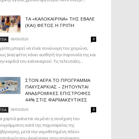
ΤΑ «ΚΑΛΟΚΑΙΡΙΝΆ» ΤΗΣ ΈΒΑΛΕ
(ΚΑΙ) ΦΈΤΟΣ Η ΓΡΊΠΗ
08/06/2026
ΓΕΙΑ
0
γρίπη μπορεί να είναι συνώνυμη του χειμώνα,
ως (και) φέτος κάνει αισθητή την παρουσία της και
ην καρδιά του καλοκαιριού. Τις τελευταίες...
ΣΤΟΝ ΑΈΡΑ ΤΟ ΠΡΌΓΡΑΜΜΑ
ΠΑΧΥΣΑΡΚΊΑΣ – ΖΗΤΟΎΝΤΑΙ
ΑΝΑΔΡΟΜΙΚΈΣ ΕΠΙΣΤΡΟΦΈΣ
44% ΣΤΙΣ ΦΑΡΜΑΚΕΥΤΙΚΈΣ
08/05/2026
ΓΕΙΑ
0
α χαρτιά φαίνεται να μένει η συνέχιση του
ογράμματος κατά της παχυσαρκίας της
βέρνησης, μετά την νομοθετημένη πλέον
οπολογία που ψηφίστηκε στον πρόσφατο...