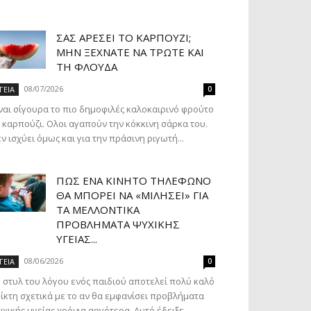
ΣΑΣ ΑΡΈΣΕΙ ΤΟ ΚΑΡΠΟΎΖΙ;
ΜΗΝ ΞΕΧΝΆΤΕ ΝΑ ΤΡΏΤΕ ΚΑΙ
ΤΗ ΦΛΟΎΔΑ
08/07/2026
ΓΕΙΑ
0
ναι σίγουρα το πιο δημοφιλές καλοκαιρινό φρούτο
 καρπούζι. Ολοι αγαπούν την κόκκινη σάρκα του.
ν ισχύει όμως και για την πράσινη ριγωτή...
ΠΏΣ ΈΝΑ ΚΙΝΗΤΌ ΤΗΛΈΦΩΝΟ
ΘΑ ΜΠΟΡΕΊ ΝΑ «ΜΙΛΉΣΕΙ» ΓΙΑ
ΤΑ ΜΕΛΛΟΝΤΙΚΆ
ΠΡΟΒΛΉΜΑΤΑ ΨΥΧΙΚΉΣ
ΥΓΕΊΑΣ...
08/06/2026
ΓΕΙΑ
0
 στυλ του λόγου ενός παιδιού αποτελεί πολύ καλό
ίκτη σχετικά με το αν θα εμφανίσει προβλήματα
χικής υγείας χρόνια αργότερα. Αυτό έδειξε...