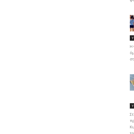
Υ
Η 
όμ
στ
Υ
Στ
πρ
Κυ
τρ