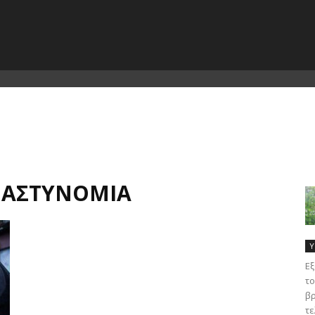
Ή ΑΣΤΥΝΟΜΊΑ
Υ
Εξ
το
βρ
τε