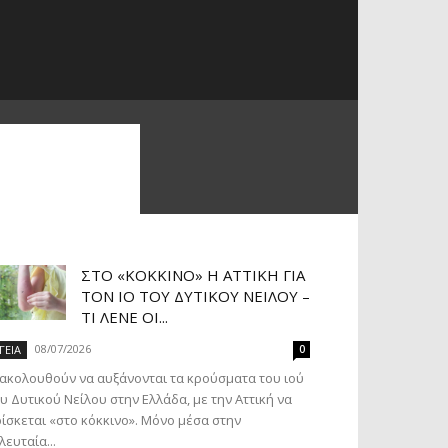
ΣΤΟ «ΚΌΚΚΙΝΟ» Η ΑΤΤΙΚΉ ΓΙΑ
ΤΟΝ ΙΌ ΤΟΥ ΔΥΤΙΚΟΎ ΝΕΊΛΟΥ –
ΤΙ ΛΈΝΕ ΟΙ...
08/07/2026
ΓΕΙΑ
0
ακολουθούν να αυξάνονται τα κρούσματα του ιού
υ Δυτικού Νείλου στην Ελλάδα, με την Αττική να
ίσκεται «στο κόκκινο». Μόνο μέσα στην
λευταία...