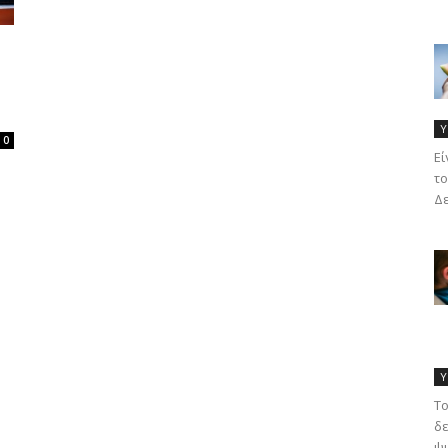
Υ
0
Eί
το
Δε
Υ
Το
δε
ψυ