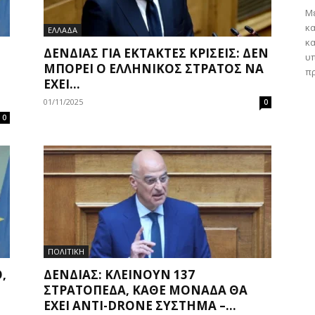
Με
κα
ΕΛΛΑΔΑ
κα
ΔΈΝΔΙΑΣ ΓΙΑ ΈΚΤΑΚΤΕΣ ΚΡΊΣΕΙΣ: ΔΕΝ
υπ
ΜΠΟΡΕΊ Ο ΕΛΛΗΝΙΚΌΣ ΣΤΡΑΤΌΣ ΝΑ
πρ
ΈΧΕΙ...
01/11/2025
0
0
ΠΟΛΙΤΙΚΗ
,
ΔΈΝΔΙΑΣ: ΚΛΕΊΝΟΥΝ 137
ΣΤΡΑΤΌΠΕΔΑ, ΚΆΘΕ ΜΟΝΆΔΑ ΘΑ
ΈΧΕΙ ΑΝΤΊ-DRONE ΣΎΣΤΗΜΑ –...