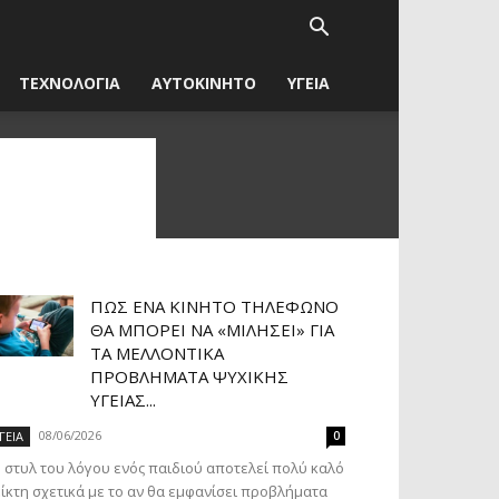
ΤΕΧΝΟΛΟΓΙΑ
ΑΥΤΟΚΙΝΗΤΟ
ΥΓΕΙΑ
ΠΏΣ ΈΝΑ ΚΙΝΗΤΌ ΤΗΛΈΦΩΝΟ
ΘΑ ΜΠΟΡΕΊ ΝΑ «ΜΙΛΉΣΕΙ» ΓΙΑ
ΤΑ ΜΕΛΛΟΝΤΙΚΆ
ΠΡΟΒΛΉΜΑΤΑ ΨΥΧΙΚΉΣ
ΥΓΕΊΑΣ...
08/06/2026
ΓΕΙΑ
0
 στυλ του λόγου ενός παιδιού αποτελεί πολύ καλό
ίκτη σχετικά με το αν θα εμφανίσει προβλήματα