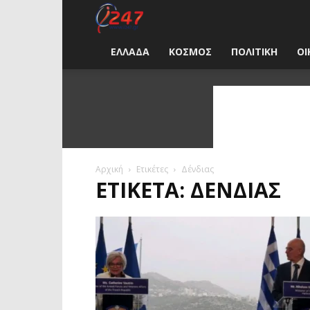
i247
News
ΕΛΛΑΔΑ
ΚΟΣΜΟΣ
ΠΟΛΙΤΙΚΗ
ΟΙ
Greece
Αρχική
Ετικέτες
Δένδιας
ΕΤΙΚΈΤΑ: ΔΈΝΔΙΑΣ