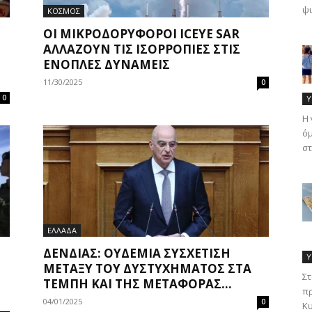
ψυ
ΚΟΣΜΟΣ
ΟΙ ΜΙΚΡΟΔΟΡΥΦΌΡΟΙ ICEYE SAR
ΑΛΛΆΖΟΥΝ ΤΙΣ ΙΣΟΡΡΟΠΊΕΣ ΣΤΙΣ
ΈΝΟΠΛΕΣ ΔΥΝΆΜΕΙΣ
11/30/2025
0
0
Υ
Η 
όμ
στ
ΕΛΛΑΔΑ
ΔΈΝΔΙΑΣ: OΥΔΕΜΊΑ ΣΥΣΧΈΤΙΣΗ
Υ
ΜΕΤΑΞΎ ΤΟΥ ΔΥΣΤΥΧΉΜΑΤΟΣ ΣΤΑ
Στ
ΤΈΜΠΗ ΚΑΙ ΤΗΣ ΜΕΤΑΦΟΡΆΣ...
πρ
04/01/2025
0
Κυ