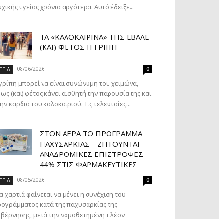
χικής υγείας χρόνια αργότερα. Αυτό έδειξε...
ΤΑ «ΚΑΛΟΚΑΙΡΙΝΆ» ΤΗΣ ΈΒΑΛΕ
(ΚΑΙ) ΦΈΤΟΣ Η ΓΡΊΠΗ
08/06/2026
ΓΕΙΑ
0
γρίπη μπορεί να είναι συνώνυμη του χειμώνα,
ως (και) φέτος κάνει αισθητή την παρουσία της και
ην καρδιά του καλοκαιριού. Τις τελευταίες...
ΣΤΟΝ ΑΈΡΑ ΤΟ ΠΡΌΓΡΑΜΜΑ
ΠΑΧΥΣΑΡΚΊΑΣ – ΖΗΤΟΎΝΤΑΙ
ΑΝΑΔΡΟΜΙΚΈΣ ΕΠΙΣΤΡΟΦΈΣ
44% ΣΤΙΣ ΦΑΡΜΑΚΕΥΤΙΚΈΣ
08/05/2026
ΓΕΙΑ
0
α χαρτιά φαίνεται να μένει η συνέχιση του
ογράμματος κατά της παχυσαρκίας της
βέρνησης, μετά την νομοθετημένη πλέον