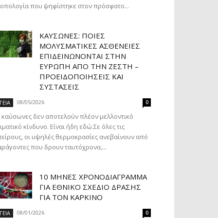
οπολογία που ψηφίστηκε στον πρόσφατο...
ΚΑΎΣΩΝΕΣ: ΠΟΙΕΣ
ΜΟΛΥΣΜΑΤΙΚΈΣ ΑΣΘΈΝΕΙΕΣ
ΕΠΙΔΕΙΝΏΝΟΝΤΑΙ ΣΤΗΝ
ΕΥΡΏΠΗ ΑΠΌ ΤΗΝ ΖΈΣΤΗ –
ΠΡΟΕΙΔΟΠΟΙΉΣΕΙΣ ΚΑΙ
ΣΥΣΤΆΣΕΙΣ
08/05/2026
ΓΕΙΑ
0
 καύσωνες δεν αποτελούν πλέον μελλοντικό
ιματικό κίνδυνο. Είναι ήδη εδώ.Σε όλες τις
είρους, οι υψηλές θερμοκρασίες ανεβαίνουν από
ράγοντες που δρουν ταυτόχρονα,...
10 ΜΉΝΕΣ ΧΡΟΝΟΔΙΆΓΡΑΜΜΑ
ΓΙΑ ΕΘΝΙΚΌ ΣΧΈΔΙΟ ΔΡΆΣΗΣ
ΓΙΑ ΤΟΝ ΚΑΡΚΊΝΟ
08/01/2026
ΓΕΙΑ
0