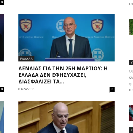
0
τρ
ΕΛΛΑΔΑ
Υ
ΔΈΝΔΙΑΣ ΓΙΑ ΤΗΝ 25Η ΜΑΡΤΊΟΥ: Η
Οι
ΕΛΛΆΔΑ ΔΕΝ ΕΦΗΣΥΧΆΖΕΙ,
κλ
ΔΙΑΣΦΑΛΊΖΕΙ ΤΑ...
ηπ
03/24/2025
0
0
πα
Υ