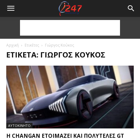
Αρχική
Ετικέτες
Γιώργος Κούκος
ΕΤΙΚΈΤΑ: ΓΙΏΡΓΟΣ ΚΟΎΚΟΣ
ΑΥΤΟΚΙΝΗΤΟ
Η CHANGAN ΕΤΟΙΜΆΖΕΙ ΚΑΙ ΠΟΛΥΤΕΛΈΣ GT