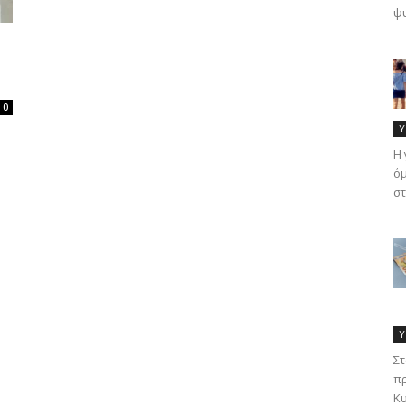
ψυ
0
Υ
Η 
όμ
στ
Υ
Στ
πρ
Κυ