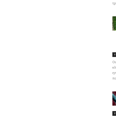
τρ
Υ
Οι
κλ
ηπ
πα
Υ