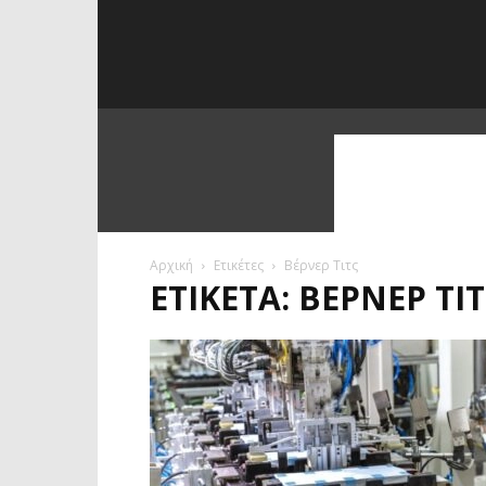
Αρχική
Ετικέτες
Βέρνερ Τιτς
ΕΤΙΚΈΤΑ: ΒΈΡΝΕΡ ΤΙ