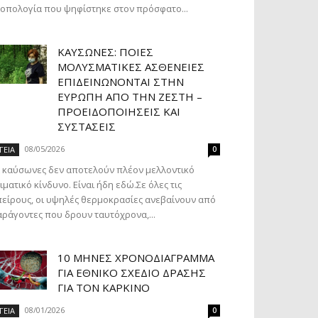
οπολογία που ψηφίστηκε στον πρόσφατο...
ΚΑΎΣΩΝΕΣ: ΠΟΙΕΣ
ΜΟΛΥΣΜΑΤΙΚΈΣ ΑΣΘΈΝΕΙΕΣ
ΕΠΙΔΕΙΝΏΝΟΝΤΑΙ ΣΤΗΝ
ΕΥΡΏΠΗ ΑΠΌ ΤΗΝ ΖΈΣΤΗ –
ΠΡΟΕΙΔΟΠΟΙΉΣΕΙΣ ΚΑΙ
ΣΥΣΤΆΣΕΙΣ
08/05/2026
ΓΕΙΑ
0
 καύσωνες δεν αποτελούν πλέον μελλοντικό
ιματικό κίνδυνο. Είναι ήδη εδώ.Σε όλες τις
είρους, οι υψηλές θερμοκρασίες ανεβαίνουν από
ράγοντες που δρουν ταυτόχρονα,...
10 ΜΉΝΕΣ ΧΡΟΝΟΔΙΆΓΡΑΜΜΑ
ΓΙΑ ΕΘΝΙΚΌ ΣΧΈΔΙΟ ΔΡΆΣΗΣ
ΓΙΑ ΤΟΝ ΚΑΡΚΊΝΟ
08/01/2026
ΓΕΙΑ
0