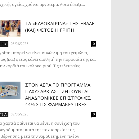
χικής υγείας χρόνια αργότερα. Αυτό έδειξε...
ΤΑ «ΚΑΛΟΚΑΙΡΙΝΆ» ΤΗΣ ΈΒΑΛΕ
(ΚΑΙ) ΦΈΤΟΣ Η ΓΡΊΠΗ
08/06/2026
ΓΕΙΑ
0
γρίπη μπορεί να είναι συνώνυμη του χειμώνα,
ως (και) φέτος κάνει αισθητή την παρουσία της και
ην καρδιά του καλοκαιριού. Τις τελευταίες...
ΣΤΟΝ ΑΈΡΑ ΤΟ ΠΡΌΓΡΑΜΜΑ
ΠΑΧΥΣΑΡΚΊΑΣ – ΖΗΤΟΎΝΤΑΙ
ΑΝΑΔΡΟΜΙΚΈΣ ΕΠΙΣΤΡΟΦΈΣ
44% ΣΤΙΣ ΦΑΡΜΑΚΕΥΤΙΚΈΣ
08/05/2026
ΓΕΙΑ
0
α χαρτιά φαίνεται να μένει η συνέχιση του
ογράμματος κατά της παχυσαρκίας της
βέρνησης, μετά την νομοθετημένη πλέον