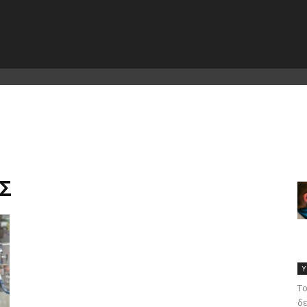
ΤΣ
Υ
Το
δε