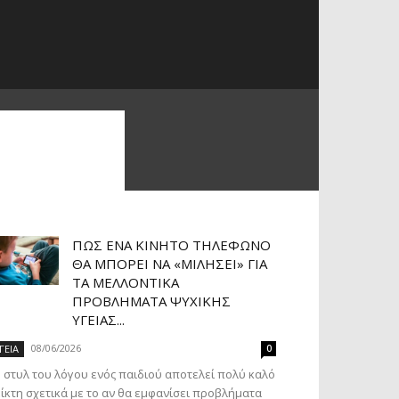
ΠΏΣ ΈΝΑ ΚΙΝΗΤΌ ΤΗΛΈΦΩΝΟ
ΘΑ ΜΠΟΡΕΊ ΝΑ «ΜΙΛΉΣΕΙ» ΓΙΑ
ΤΑ ΜΕΛΛΟΝΤΙΚΆ
ΠΡΟΒΛΉΜΑΤΑ ΨΥΧΙΚΉΣ
ΥΓΕΊΑΣ...
08/06/2026
ΓΕΙΑ
0
 στυλ του λόγου ενός παιδιού αποτελεί πολύ καλό
ίκτη σχετικά με το αν θα εμφανίσει προβλήματα