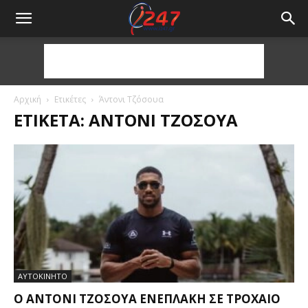
Αρχική
Ετικέτες
Άντονι Τζόσουα
ΕΤΙΚΈΤΑ: ΆΝΤΟΝΙ ΤΖΌΣΟΥΑ
ΑΥΤΟΚΙΝΗΤΟ
Ο ΆΝΤΟΝΙ ΤΖΌΣΟΥΑ ΕΝΕΠΛΆΚΗ ΣΕ ΤΡΟΧΑΊΟ