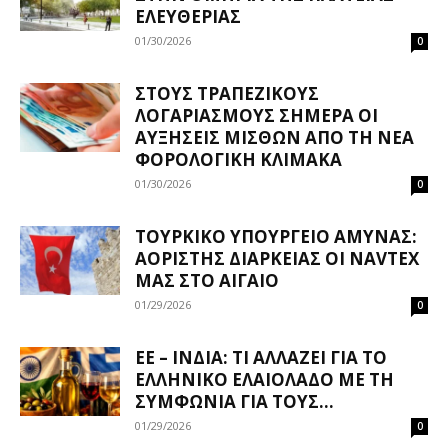
ΕΛΕΥΘΕΡΊΑΣ
01/30/2026
0
ΣΤΟΥΣ ΤΡΑΠΕΖΙΚΟΎΣ
ΛΟΓΑΡΙΑΣΜΟΎΣ ΣΉΜΕΡΑ ΟΙ
ΑΥΞΉΣΕΙΣ ΜΙΣΘΏΝ ΑΠΌ ΤΗ ΝΈΑ
ΦΟΡΟΛΟΓΙΚΉ ΚΛΊΜΑΚΑ
01/30/2026
0
ΤΟΥΡΚΙΚΌ ΥΠΟΥΡΓΕΊΟ ΆΜΥΝΑΣ:
ΑΌΡΙΣΤΗΣ ΔΙΆΡΚΕΙΑΣ ΟΙ NAVTEX
ΜΑΣ ΣΤΟ ΑΙΓΑΊΟ
01/29/2026
0
ΕΕ – ΙΝΔΊΑ: ΤΙ ΑΛΛΆΖΕΙ ΓΙΑ ΤΟ
ΕΛΛΗΝΙΚΌ ΕΛΑΙΌΛΑΔΟ ΜΕ ΤΗ
ΣΥΜΦΩΝΊΑ ΓΙΑ ΤΟΥΣ...
01/29/2026
0