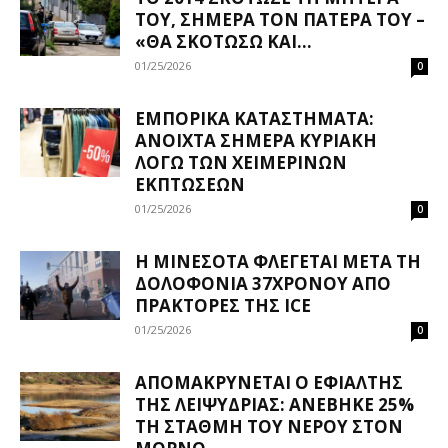
ΤΟΥ, ΣΉΜΕΡΑ ΤΟΝ ΠΑΤΈΡΑ ΤΟΥ –
«ΘΑ ΣΚΟΤΏΣΩ ΚΑΙ...
01/25/2026
0
ΕΜΠΟΡΙΚΆ ΚΑΤΑΣΤΉΜΑΤΑ:
ΑΝΟΙΧΤΆ ΣΉΜΕΡΑ ΚΥΡΙΑΚΉ
ΛΌΓΩ ΤΩΝ ΧΕΙΜΕΡΙΝΏΝ
ΕΚΠΤΏΣΕΩΝ
01/25/2026
0
Η ΜΙΝΕΣΌΤΑ ΦΛΈΓΕΤΑΙ ΜΕΤΆ ΤΗ
ΔΟΛΟΦΟΝΊΑ 37ΧΡΟΝΟΥ ΑΠΌ
ΠΡΆΚΤΟΡΕΣ ΤΗΣ ICE
01/25/2026
0
ΑΠΟΜΑΚΡΎΝΕΤΑΙ Ο ΕΦΙΆΛΤΗΣ
ΤΗΣ ΛΕΙΨΥΔΡΊΑΣ: ΑΝΈΒΗΚΕ 25%
ΤΗ ΣΤΆΘΜΗ ΤΟΥ ΝΕΡΟΎ ΣΤΟΝ