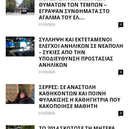
ΘΥΜΆΤΩΝ ΤΩΝ ΤΕΜΠΏΝ –
ΈΓΡΑΨΑΝ ΣΥΝΘΉΜΑΤΑ ΣΤΟ
ΆΓΑΛΜΑ ΤΟΥ ΕΛ....
01/25/2026
0
ΣΎΛΛΗΨΗ ΚΑΙ ΕΚΤΕΤΑΜΈΝΟΙ
ΈΛΕΓΧΟΙ ΑΝΗΛΊΚΩΝ ΣΕ ΝΕΆΠΟΛΗ
– ΣΥΚΙΈΣ ΑΠΌ ΤΗΝ
ΥΠΟΔΙΕΎΘΥΝΣΗ ΠΡΟΣΤΑΣΊΑΣ
ΑΝΗΛΊΚΩΝ
01/25/2026
0
ΣΈΡΡΕΣ: ΣΕ ΑΝΑΣΤΟΛΉ
ΚΑΘΗΚΌΝΤΩΝ ΚΑΙ ΠΟΙΝΉ
ΦΥΛΆΚΙΣΗΣ Η ΚΑΘΗΓΉΤΡΙΑ ΠΟΥ
ΚΑΚΟΠΟΊΗΣΕ ΜΑΘΗΤΉ
01/25/2026
0
ΤΟ 2014 ΣΚΌΤΩΣΕ ΤΗ ΜΗΤΈΡΑ