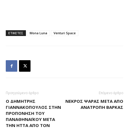
ΕΤΙΚΕΤΕΣ
Mona Luna
Venturi Space
Προηγούμενο άρθρο
Επόμενο άρθρο
Ο ΔΗΜΉΤΡΗΣ
ΝΕΚΡΌΣ ΨΑΡΆΣ ΜΕΤΆ ΑΠΌ
ΓΙΑΝΝΑΚΌΠΟΥΛΟΣ ΣΤΗΝ
ΑΝΑΤΡΟΠΉ ΒΆΡΚΑΣ
ΠΡΟΠΌΝΗΣΗ ΤΟΥ
ΠΑΝΑΘΗΝΑΪΚΟΎ ΜΕΤΆ
ΤΗΝ ΉΤΤΑ ΑΠΌ ΤΟΝ