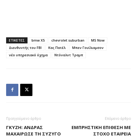
ΕΤΙΚΕΤΕΣ
bmw X5
chevrolet suburban
MS Now
Διευθυντής του FBI
Κας Πατέλ
Μπεν Γουίλιαμσον
νέο υπηρεσιακό όχημα
Ντόναλντ Τραμπ
Προηγούμενο άρθρο
Επόμενο άρθρο
ΓΚΎΖΗ: ΆΝΔΡΑΣ
ΕΜΠΡΗΣΤΙΚΉ ΕΠΊΘΕΣΗ ΜΕ
ΜΑΧΑΊΡΩΣΕ ΤΗ ΣΎΖΥΓΌ
ΣΤΌΧΟ ΕΤΑΙΡΕΊΑ