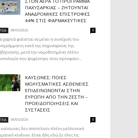
ΣΤΟΝ ΑΈΡΑ ΤΟ ΠΡΌΓΡΑΜΜΑ
ΠΑΧΥΣΑΡΚΊΑΣ – ΖΗΤΟΎΝΤΑΙ
ΑΝΑΔΡΟΜΙΚΈΣ ΕΠΙΣΤΡΟΦΈΣ
44% ΣΤΙΣ ΦΑΡΜΑΚΕΥΤΙΚΈΣ
08/05/2026
ΓΕΙΑ
0
α χαρτιά φαίνεται να μένει η συνέχιση του
ογράμματος κατά της παχυσαρκίας της
βέρνησης, μετά την νομοθετημένη πλέον
οπολογία που ψηφίστηκε στον πρόσφατο...
ΚΑΎΣΩΝΕΣ: ΠΟΙΕΣ
ΜΟΛΥΣΜΑΤΙΚΈΣ ΑΣΘΈΝΕΙΕΣ
ΕΠΙΔΕΙΝΏΝΟΝΤΑΙ ΣΤΗΝ
ΕΥΡΏΠΗ ΑΠΌ ΤΗΝ ΖΈΣΤΗ –
ΠΡΟΕΙΔΟΠΟΙΉΣΕΙΣ ΚΑΙ
ΣΥΣΤΆΣΕΙΣ
08/05/2026
ΓΕΙΑ
0
 καύσωνες δεν αποτελούν πλέον μελλοντικό
ιματικό κίνδυνο. Είναι ήδη εδώ.Σε όλες τις