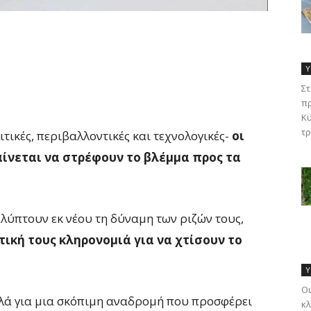
Υ
Στ
πρ
Κυ
τρ
τικές, περιβαλλοντικές και τεχνολογικές-
οι
ίνεται να στρέφουν το βλέμμα προς τα
ύπτουν εκ νέου τη δύναμη των ριζών τους,
τική τους κληρονομιά για να χτίσουν το
Υ
Οι
αλλά για μια σκόπιμη αναδρομή που προσφέρει
κλ