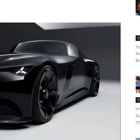
Υ
Το
δε
ψυ
Υ
Η 
όμ
στ