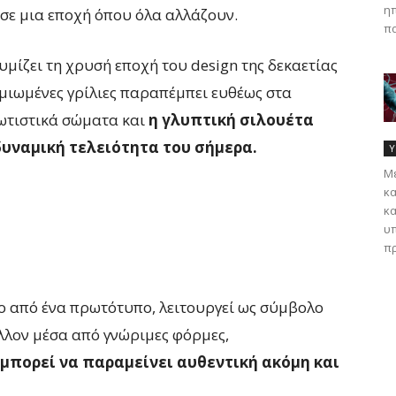
ηπ
 σε μια εποχή όπου όλα αλλάζουν.
πα
θυμίζει τη χρυσή εποχή του design της δεκαετίας
ρωμιωμένες γρίλιες παραπέμπει ευθέως στα
φωτιστικά σώματα και
η γλυπτική σιλουέτα
δυναμική τελειότητα του σήμερα.
Υ
Με
κα
κα
υπ
πρ
ρο από ένα πρωτότυπο, λειτουργεί ως σύμβολο
έλλον μέσα από γνώριμες φόρμες,
μπορεί να παραμείνει αυθεντική ακόμη και