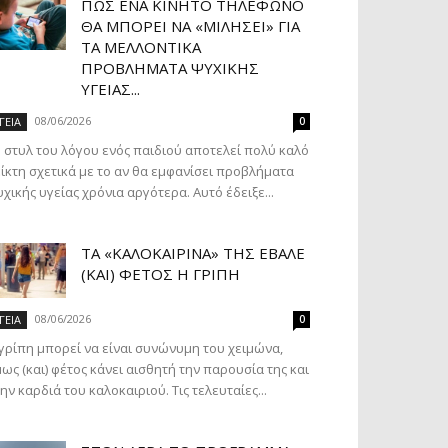
ΠΏΣ ΈΝΑ ΚΙΝΗΤΌ ΤΗΛΈΦΩΝΟ
ΘΑ ΜΠΟΡΕΊ ΝΑ «ΜΙΛΉΣΕΙ» ΓΙΑ
ΤΑ ΜΕΛΛΟΝΤΙΚΆ
ΠΡΟΒΛΉΜΑΤΑ ΨΥΧΙΚΉΣ
ΥΓΕΊΑΣ...
08/06/2026
ΓΕΙΑ
0
 στυλ του λόγου ενός παιδιού αποτελεί πολύ καλό
ίκτη σχετικά με το αν θα εμφανίσει προβλήματα
χικής υγείας χρόνια αργότερα. Αυτό έδειξε...
ΤΑ «ΚΑΛΟΚΑΙΡΙΝΆ» ΤΗΣ ΈΒΑΛΕ
(ΚΑΙ) ΦΈΤΟΣ Η ΓΡΊΠΗ
08/06/2026
ΓΕΙΑ
0
γρίπη μπορεί να είναι συνώνυμη του χειμώνα,
ως (και) φέτος κάνει αισθητή την παρουσία της και
ην καρδιά του καλοκαιριού. Τις τελευταίες...