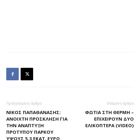
Προηγούμενο άρθρο
Επόμενο άρθρο
ΝΊΚΟΣ ΠΑΠΑΘΑΝΆΣΗΣ:
ΦΩΤΙΆ ΣΤΗ ΘΈΡΜΗ –
ΑΝΟΙΧΤΉ ΠΡΌΣΚΛΗΣΗ ΓΙΑ
ΕΠΙΧΕΙΡΟΎΝ ΔΎΟ
ΤΗΝ ΑΝΆΠΤΥΞΗ
ΕΛΙΚΌΠΤΕΡΑ (VIDEO)
ΠΡΌΤΥΠΟΥ ΠΆΡΚΟΥ
ΎΨΟΥΣ 5,3 ΕΚΑΤ. ΕΥΡΏ