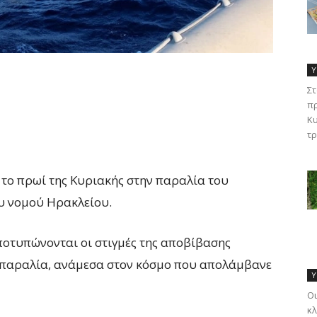
Υ
Στ
πρ
Κυ
τρ
 το πρωί της Κυριακής στην παραλία του
ου νομού Ηρακλείου.
αποτυπώνονται οι στιγμές της αποβίβασης
παραλία, ανάμεσα στον κόσμο που απολάμβανε
Υ
Οι
κλ