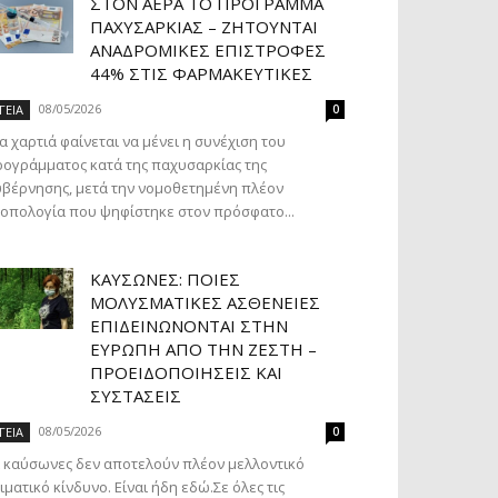
ΣΤΟΝ ΑΈΡΑ ΤΟ ΠΡΌΓΡΑΜΜΑ
ΠΑΧΥΣΑΡΚΊΑΣ – ΖΗΤΟΎΝΤΑΙ
ΑΝΑΔΡΟΜΙΚΈΣ ΕΠΙΣΤΡΟΦΈΣ
44% ΣΤΙΣ ΦΑΡΜΑΚΕΥΤΙΚΈΣ
08/05/2026
ΓΕΙΑ
0
α χαρτιά φαίνεται να μένει η συνέχιση του
ογράμματος κατά της παχυσαρκίας της
βέρνησης, μετά την νομοθετημένη πλέον
οπολογία που ψηφίστηκε στον πρόσφατο...
ΚΑΎΣΩΝΕΣ: ΠΟΙΕΣ
ΜΟΛΥΣΜΑΤΙΚΈΣ ΑΣΘΈΝΕΙΕΣ
ΕΠΙΔΕΙΝΏΝΟΝΤΑΙ ΣΤΗΝ
ΕΥΡΏΠΗ ΑΠΌ ΤΗΝ ΖΈΣΤΗ –
ΠΡΟΕΙΔΟΠΟΙΉΣΕΙΣ ΚΑΙ
ΣΥΣΤΆΣΕΙΣ
08/05/2026
ΓΕΙΑ
0
 καύσωνες δεν αποτελούν πλέον μελλοντικό
ιματικό κίνδυνο. Είναι ήδη εδώ.Σε όλες τις