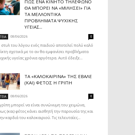
ΠΏΣ ΈΝΑ ΚΙΝΗΤΌ ΤΗΛΈΦΩΝΟ
ΘΑ ΜΠΟΡΕΊ ΝΑ «ΜΙΛΉΣΕΙ» ΓΙΑ
ΤΑ ΜΕΛΛΟΝΤΙΚΆ
ΠΡΟΒΛΉΜΑΤΑ ΨΥΧΙΚΉΣ
ΥΓΕΊΑΣ...
08/06/2026
ΓΕΙΑ
0
 στυλ του λόγου ενός παιδιού αποτελεί πολύ καλό
ίκτη σχετικά με το αν θα εμφανίσει προβλήματα
χικής υγείας χρόνια αργότερα. Αυτό έδειξε...
ΤΑ «ΚΑΛΟΚΑΙΡΙΝΆ» ΤΗΣ ΈΒΑΛΕ
(ΚΑΙ) ΦΈΤΟΣ Η ΓΡΊΠΗ
08/06/2026
ΓΕΙΑ
0
γρίπη μπορεί να είναι συνώνυμη του χειμώνα,
ως (και) φέτος κάνει αισθητή την παρουσία της και
ην καρδιά του καλοκαιριού. Τις τελευταίες...