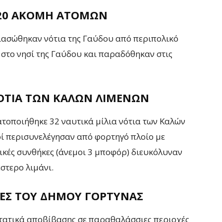
 20 ΑΚΌΜΗ ΑΤΌΜΩΝ
διασώθηκαν νότια της Γαύδου από περιπολικό
στο νησί της Γαύδου και παραδόθηκαν στις
ΌΤΙΑ ΤΩΝ ΚΑΛΏΝ ΛΙΜΈΝΩΝ
τοποιήθηκε 32 ναυτικά μίλια νότια των Καλών
οί περισυνελέγησαν από φορτηγό πλοίο με
ικές συνθήκες (άνεμοι 3 μποφόρ) διευκόλυναν
στερο λιμάνι.
ΊΕΣ ΤΟΥ ΔΉΜΟΥ ΓΌΡΤΥΝΑΣ
ατικά αποβίβασης σε παραθαλάσσιες περιοχές