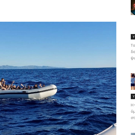
Υ
Το
δε
ψυ
Υ
Η 
όμ
στ