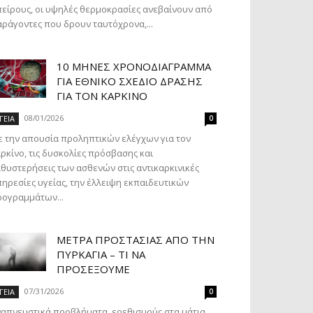
είρους, οι υψηλές θερμοκρασίες ανεβαίνουν από
ράγοντες που δρουν ταυτόχρονα,...
10 ΜΉΝΕΣ ΧΡΟΝΟΔΙΆΓΡΑΜΜΑ
ΓΙΑ ΕΘΝΙΚΌ ΣΧΈΔΙΟ ΔΡΆΣΗΣ
ΓΙΑ ΤΟΝ ΚΑΡΚΊΝΟ
08/01/2026
ΓΕΙΑ
0
 την απουσία προληπτικών ελέγχων για τον
ρκίνο, τις δυσκολίες πρόσβασης και
θυστερήσεις των ασθενών στις αντικαρκινικές
ηρεσίες υγείας, την έλλειψη εκπαιδευτικών
ογραμμάτων...
ΜΈΤΡΑ ΠΡΟΣΤΑΣΊΑΣ ΑΠΌ ΤΗΝ
ΠΥΡΚΑΓΙΆ – ΤΙ ΝΑ
ΠΡΟΣΈΞΟΥΜΕ
07/31/2026
ΓΕΙΑ
0
απνευστικά προβλήματα, ερεθισμούς στα μάτια,