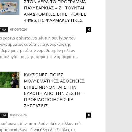
ΣΤΟΝ ΑΈΡΑ ΤΟ ΠΡΌΓΡΑΜΜΑ
ΠΑΧΥΣΑΡΚΊΑΣ – ΖΗΤΟΎΝΤΑΙ
ΑΝΑΔΡΟΜΙΚΈΣ ΕΠΙΣΤΡΟΦΈΣ
44% ΣΤΙΣ ΦΑΡΜΑΚΕΥΤΙΚΈΣ
08/05/2026
ΓΕΙΑ
0
α χαρτιά φαίνεται να μένει η συνέχιση του
ογράμματος κατά της παχυσαρκίας της
βέρνησης, μετά την νομοθετημένη πλέον
οπολογία που ψηφίστηκε στον πρόσφατο...
ΚΑΎΣΩΝΕΣ: ΠΟΙΕΣ
ΜΟΛΥΣΜΑΤΙΚΈΣ ΑΣΘΈΝΕΙΕΣ
ΕΠΙΔΕΙΝΏΝΟΝΤΑΙ ΣΤΗΝ
ΕΥΡΏΠΗ ΑΠΌ ΤΗΝ ΖΈΣΤΗ –
ΠΡΟΕΙΔΟΠΟΙΉΣΕΙΣ ΚΑΙ
ΣΥΣΤΆΣΕΙΣ
08/05/2026
ΓΕΙΑ
0
 καύσωνες δεν αποτελούν πλέον μελλοντικό
ιματικό κίνδυνο. Είναι ήδη εδώ.Σε όλες τις