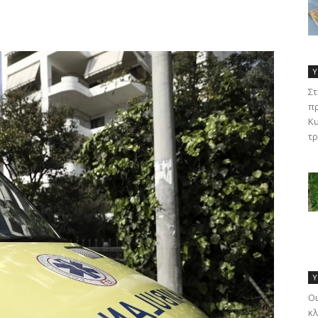
Υ
Στ
πρ
Κυ
τρ
Υ
Οι
κλ