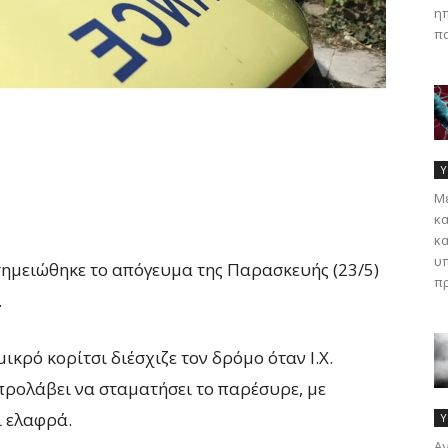
ηπ
πα
Υ
Με
κα
κα
υπ
ημειώθηκε το απόγευμα της Παρασκευής (23/5)
πρ
.
κρό κορίτσι διέσχιζε τον δρόμο όταν Ι.Χ.
προλάβει να σταματήσει το παρέσυρε, με
ί ελαφρά.
Υ
Αν