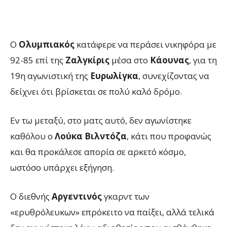
Ο
Ολυμπιακός
κατάφερε να περάσει νικηφόρα με
92-85 επί της
Ζαλγκίρις
μέσα στο
Κάουνας
, για τη
19η αγωνιστική της
Ευρωλίγκα
, συνεχίζοντας να
δείχνει ότι βρίσκεται σε πολύ καλό δρόμο.
Εν τω μεταξύ, στο ματς αυτό, δεν αγωνίστηκε
καθόλου ο
Λούκα Βιλντόζα
, κάτι που προφανώς
και θα προκάλεσε απορία σε αρκετό κόσμο,
ωστόσο υπάρχει εξήγηση.
Ο διεθνής
Αργεντινός
γκαρντ των
«ερυθρόλευκων» επρόκειτο να παίξει, αλλά τελικά