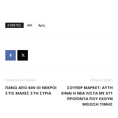
ΕΤΙΚΕΤΕΣ
ΑΕΚ
Άρης
Προηγούμενο άρθρο
Επόμενο άρθρο
ΠΆΝΩ ΑΠΌ 600 ΟΙ ΝΕΚΡΟΊ
ΣΟΎΠΕΡ ΜΆΡΚΕΤ: ΑΥΤΉ
ΣΤΙΣ ΜΆΧΕΣ ΣΤΗ ΣΥΡΊΑ
ΕΊΝΑΙ Η ΝΈΑ ΛΊΣΤΑ ΜΕ 671
ΠΡΟΪΌΝΤΑ ΠΟΥ ΈΧΟΥΝ
ΜΕΊΩΣΗ ΤΙΜΉΣ