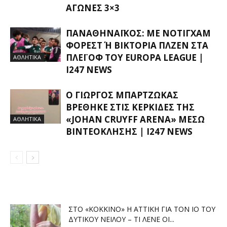
ΑΓΏΝΕΣ 3×3
ΠΑΝΑΘΗΝΑΪΚΌΣ: ΜΕ ΝΌΤΙΓΧΑΜ
ΦΌΡΕΣΤ Ή ΒΙΚΤΌΡΙΑ ΠΛΖΕΝ ΣΤΑ Π
ΛΈΙ ΟΦ ΤΟΥ EUROPA LEAGUE |
ΑΘΛΗΤΙΚΑ
I247 NEWS
Ο ΓΙΏΡΓΟΣ ΜΠΑΡΤΖΏΚΑΣ
ΒΡΈΘΗΚΕ ΣΤΙΣ ΚΕΡΚΊΔΕΣ ΤΗΣ
«JOHAN CRUYFF ARENA» ΜΈΣΩ
ΑΘΛΗΤΙΚΑ
ΒΙΝΤΕΟΚΛΉΣΗΣ | I247 NEWS
ΣΤΟ «ΚΌΚΚΙΝΟ» Η ΑΤΤΙΚΉ ΓΙΑ ΤΟΝ ΙΌ ΤΟΥ
ΔΥΤΙΚΟΎ ΝΕΊΛΟΥ – ΤΙ ΛΈΝΕ ΟΙ...