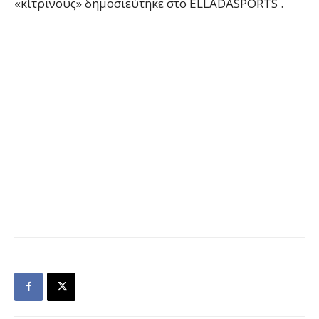
«κίτρινους» δημοσιεύτηκε στο ELLADASPORTS .