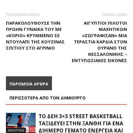
Προηγούμενο άρθρο
Επόμενο άρθρο
ΠΑΡΑΚΟΛΟΥΘΟΎΣΕ ΤΗΝ
ΑΙΓΎΠΤΙΟΙ ΠΙΛΌΤΟΙ
ΠΡΏΗΝ ΓΥΝΑΊΚΑ ΤΟΥ ΜΕ
ΜΑΧΗΤΙΚΏΝ
«ΚΟΡΙΌ» ΚΡΥΜΜΈΝΟ ΣΕ
«ΖΩΓΡΆΦΙΣΑΝ» ΜΊΑ
ΝΤΟΥΛΆΠΙ ΤΗΣ ΚΟΥΖΊΝΑΣ
ΤΕΡΆΣΤΙΑ ΚΑΡΔΙΆ ΣΤΟΝ
ΣΠΙΤΙΟΎ ΣΤΟ ΑΓΡΊΝΙΟ
ΟΥΡΑΝΌ ΤΗΣ
ΘΕΣΣΑΛΟΝΊΚΗΣ –
ΕΝΤΥΠΩΣΙΑΚΈΣ ΕΙΚΌΝΕΣ
ΠΑΡΟΜΟΙΑ ΑΡΘΡΑ
ΠΕΡΙΣΣΟΤΕΡΑ ΑΠΟ ΤΟΝ ΔΗΜΙΟΥΡΓΟ
ΤΟ ΔΕΗ 3×3 STREET BASKETBALL
ΤΑΞΙΔΕΎΕΙ ΣΤΗΝ ΞΆΝΘΗ ΓΙΑ ΈΝΑ
ΔΙΉΜΕΡΟ ΓΕΜΆΤΟ ΕΝΈΡΓΕΙΑ ΚΑΙ
ΑΘΛΗΤΙΚΑ