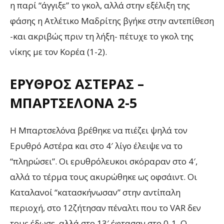
η παρί “άγγιξε” το γκολ, αλλά στην εξέλιξη της
φάσης η Ατλέτικο Μαδρίτης βγήκε στην αντεπίθεση
-και ακριβώς πριν τη λήξη- πέτυχε το γκολ της
νίκης με τον Κορέα (1-2).
ΕΡΥΘΡΌΣ ΑΣΤΈΡΑΣ –
ΜΠΑΡΤΣΕΛΌΝΑ 2-5
Η Μπαρτσελόνα βρέθηκε να πιέζει ψηλά τον
Ερυθρό Αστέρα και στο 4′ λίγο έλειψε να το
“πληρώσει”. Οι ερυθρόλευκοι σκόραραν στο 4′,
αλλά το τέρμα τους ακυρώθηκε ως οφσάιντ. Οι
Καταλανοί “κατασκήνωσαν” στην αντίπαλη
περιοχή, στο 12΄ζήτησαν πέναλτι που το
VAR
δεν
τους έδωσε, αλλά στο 13′ έφτασαν στο 0-1. O