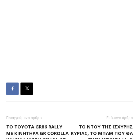
Προηγούμενο άρθρο
Επόμενο άρθρο
ΤΟ TOYOTA GR86 RALLY
ΤΟ ΝΤΟΥ ΤΗΣ ΙΣΧΥΡΉΣ
ΜΕ ΚΙΝΗΤΉΡΑ GR COROLLA
ΚΥΡΊΑΣ, ΤΟ ΜΠΑΜ ΠΟΥ ΘΑ