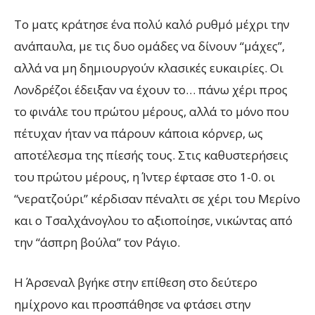
Το ματς κράτησε ένα πολύ καλό ρυθμό μέχρι την
ανάπαυλα, με τις δυο ομάδες να δίνουν “μάχες”,
αλλά να μη δημιουργούν κλασικές ευκαιρίες. Οι
Λονδρέζοι έδειξαν να έχουν το… πάνω χέρι προς
το φινάλε του πρώτου μέρους, αλλά το μόνο που
πέτυχαν ήταν να πάρουν κάποια κόρνερ, ως
αποτέλεσμα της πίεσής τους. Στις καθυστερήσεις
του πρώτου μέρους, η Ίντερ έφτασε στο 1-0. οι
“νερατζούρι” κέρδισαν πέναλτι σε χέρι του Μερίνο
και ο Τσαλχάνογλου το αξιοποίησε, νικώντας από
την “άσπρη βούλα” τον Ράγιο.
Η Άρσεναλ βγήκε στην επίθεση στο δεύτερο
ημίχρονο και προσπάθησε να φτάσει στην