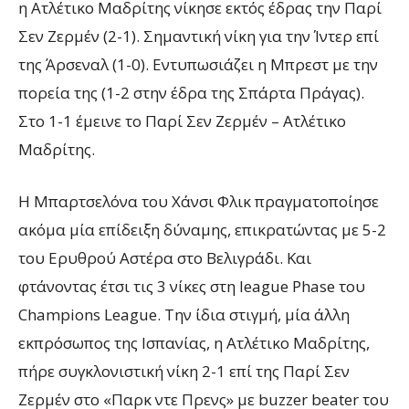
η Ατλέτικο Μαδρίτης νίκησε εκτός έδρας την Παρί
Σεν Ζερμέν (2-1).
Σημαντική νίκη για την Ίντερ επί
της Άρσεναλ (1-0). Εντυπωσιάζει η Μπρεστ με την
πορεία της (1-2 στην έδρα της Σπάρτα Πράγας).
Στο 1-1 έμεινε το Παρί Σεν Ζερμέν – Ατλέτικο
Μαδρίτης.
Η Μπαρτσελόνα του
Χάνσι Φλικ πραγματοποίησ
ε
ακόμα μία επίδειξη δύναμης,
επικρατώντας με
5-2
του Ερυθρού Αστέρα
στο Βελιγράδι
.
Και
φτάνοντας έτσι τις 3 νίκες στη
league Phase
του
Champions League.
Την ίδια στιγμή,
μ
ία άλλη
εκπρόσωπος της Ισπανίας, η Ατλέτικο Μαδρίτης,
πήρε συγκλονιστική νίκη 2-1 επί της Παρί Σεν
Ζερμέν στο «Παρκ ντε Πρενς» με buzzer beater του