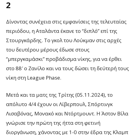
2
Δίνοντας συνέχεια στις εμφανίσεις της τελευταίας
περιόδου, η Αταλάντα έκανε το “διπλό” επί της
Στουργκάρδης. Το γκολ του Λούκμαν στις αρχές
του δευτέρου μέρους έδωσε στους
“μπεργκαμάσκι” προβάδισμα νίκης, για να έρθει
στο 88′ ο Ζανίλο και να τους δώσει τη δεύτερή τους
νίκη στη
League Phase.
Μετά και τα ματς της Τ
ρίτης
(
0
5.11.2024), το
απόλυτο 4/4 έχουν οι Λίβερπουλ, Σπόρτινγκ
Λισαβόνας, Μονακό και Ντόρτμουντ.
Η Άστον Βίλα
γνώρισε την πρώτη της ήττα στη φετινή
διοργάνωση, χάνοντας με 1-0 στην έδρα της Κλαμπ