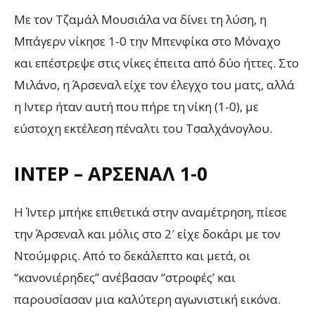
Με τον Τζαμάλ Μουσιάλα να δίνει τη λύση, η
Μπάγερν νίκησε 1-0 την Μπενφίκα στο Μόναχο
και επέστρεψε στις νίκες έπειτα από δύο ήττες. Στο
Μιλάνο, η Άρσεναλ είχε τον έλεγχο του ματς, αλλά
η Ιντερ ήταν αυτή που πήρε τη νίκη (1-0), με
εύστοχη εκτέλεση πέναλτι του Τσαλχάνογλου.
ΊΝΤΕΡ – ΑΡΣΕΝΑΛ 1-0
Η Ίντερ μπήκε επιθετικά στην αναμέτρηση, πίεσε
την Άρσεναλ και μόλις στο 2′ είχε δοκάρι με τον
Ντούμφρις. Από το δεκάλεπτο και μετά, οι
“κανονιέρηδες” ανέβασαν “στροφές’ και
παρουσίασαν μια καλύτερη αγωνιστική εικόνα.