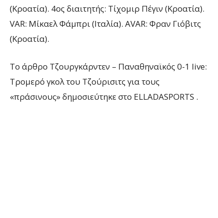
(Κροατία). 4ος διαιτητής: Τίχομιρ Πέγιν (Κροατία).
VAR: Μίκαελ Φάμπρι (Ιταλία). AVAR: Φραν Γιόβιτς
(Κροατία).
To άρθρο Τζουργκάρντεν – Παναθηναϊκός 0-1 live:
Τρομερό γκολ του Τζούρισιτς για τους
«πράσινους» δημοσιεύτηκε στο ELLADASPORTS .