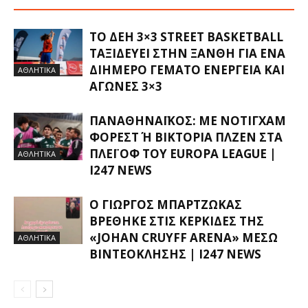
ΤΟ ΔΕΗ 3×3 STREET BASKETBALL
ΤΑΞΙΔΕΎΕΙ ΣΤΗΝ ΞΆΝΘΗ ΓΙΑ ΈΝΑ
ΔΙΉΜΕΡΟ ΓΕΜΆΤΟ ΕΝΈΡΓΕΙΑ ΚΑΙ
ΑΘΛΗΤΙΚΑ
ΑΓΏΝΕΣ 3×3
ΠΑΝΑΘΗΝΑΪΚΌΣ: ΜΕ ΝΌΤΙΓΧΑΜ
ΦΌΡΕΣΤ Ή ΒΙΚΤΌΡΙΑ ΠΛΖΕΝ ΣΤΑ Π
ΛΈΙ ΟΦ ΤΟΥ EUROPA LEAGUE |
ΑΘΛΗΤΙΚΑ
I247 NEWS
Ο ΓΙΏΡΓΟΣ ΜΠΑΡΤΖΏΚΑΣ
ΒΡΈΘΗΚΕ ΣΤΙΣ ΚΕΡΚΊΔΕΣ ΤΗΣ
«JOHAN CRUYFF ARENA» ΜΈΣΩ
ΑΘΛΗΤΙΚΑ
ΒΙΝΤΕΟΚΛΉΣΗΣ | I247 NEWS