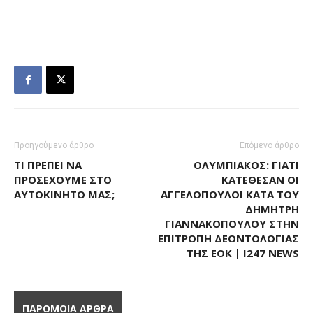
Προηγούμενο άρθρο
Επόμενο άρθρο
ΤΙ ΠΡΈΠΕΙ ΝΑ
ΟΛΥΜΠΙΑΚΌΣ: ΓΙΑΤΊ
ΠΡΟΣΈΧΟΥΜΕ ΣΤΟ
ΚΑΤΈΘΕΣΑΝ ΟΙ
ΑΥΤΟΚΊΝΗΤΌ ΜΑΣ;
ΑΓΓΕΛΌΠΟΥΛΟΙ ΚΑΤΆ ΤΟΥ
ΔΗΜΉΤΡΗ
ΓΙΑΝΝΑΚΌΠΟΥΛΟΥ ΣΤΗΝ
ΕΠΙΤΡΟΠΉ ΔΕΟΝΤΟΛΟΓΊΑΣ
ΤΗΣ ΕΟΚ | I247 NEWS
ΠΑΡΟΜΟΙΑ ΑΡΘΡΑ