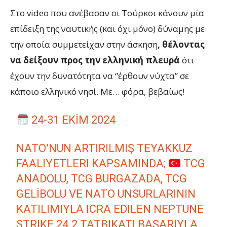
Στο video που ανέβασαν οι Τούρκοι κάνουν μία
επίδειξη της ναυτικής (και όχι μόνο) δύναμης με
την οποία συμμετείχαν στην άσκηση
, θέλοντας
να δείξουν προς την ελληνική πλευρά
ότι
έχουν την δυνατότητα να “έρθουν νύχτα” σε
κάποιο ελληνικό νησί. Με… φόρα, βεβαίως!
24-31 EKIM 2024
NATO’NUN ARTIRILMIŞ TEYAKKUZ
FAALIYETLERI KAPSAMINDA;
TCG
ANADOLU, TCG BURGAZADA, TCG
GELİBOLU VE NATO UNSURLARININ
KATILIMIYLA ICRA EDILEN NEPTUNE
STRIKE 24.2 TATBIKATI BAŞARIYLA