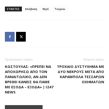
ΕΤΙΚΕΤΕΣ
Απόβαση
Νησί
Τούρκοι
Προηγούμενο άρθρο
Επόμενο άρθρο
ΚΩΣΤΟΎΛΑΣ: «ΠΡΈΠΕΙ ΝΑ
ΤΡΟΧΑΊΟ ΔΥΣΤΎΧΗΜΑ ΜΕ
ΑΠΟΧΩΡΉΣΩ ΑΠΌ ΤΟΝ
ΔΎΟ ΝΕΚΡΟΎΣ ΜΕΤΆ ΑΠΌ
ΠΑΝΑΙΤΩΛΙΚΌ, ΑΝ ΔΕΝ
ΚΑΡΑΜΠΌΛΑ ΤΕΣΣΆΡΩΝ
ΒΡΕΘΕΊ ΚΑΝΕΊΣ ΘΑ ΠΆΜΕ
ΟΧΗΜΆΤΩΝ
ΜΕ ΈΣΟΔΑ – ΈΞΟΔΑ» | I247
NEWS