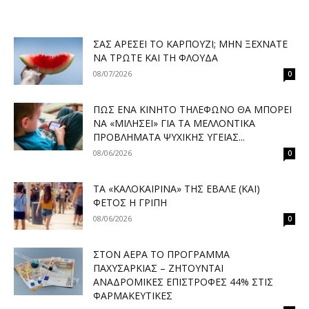
ΣΑΣ ΑΡΈΣΕΙ ΤΟ ΚΑΡΠΟΎΖΙ; ΜΗΝ ΞΕΧΝΆΤΕ
ΝΑ ΤΡΏΤΕ ΚΑΙ ΤΗ ΦΛΟΎΔΑ
08/07/2026
0
ΠΏΣ ΈΝΑ ΚΙΝΗΤΌ ΤΗΛΈΦΩΝΟ ΘΑ ΜΠΟΡΕΊ
ΝΑ «ΜΙΛΉΣΕΙ» ΓΙΑ ΤΑ ΜΕΛΛΟΝΤΙΚΆ
ΠΡΟΒΛΉΜΑΤΑ ΨΥΧΙΚΉΣ ΥΓΕΊΑΣ...
08/06/2026
0
ΤΑ «ΚΑΛΟΚΑΙΡΙΝΆ» ΤΗΣ ΈΒΑΛΕ (ΚΑΙ)
ΦΈΤΟΣ Η ΓΡΊΠΗ
08/06/2026
0
ΣΤΟΝ ΑΈΡΑ ΤΟ ΠΡΌΓΡΑΜΜΑ
ΠΑΧΥΣΑΡΚΊΑΣ – ΖΗΤΟΎΝΤΑΙ
ΑΝΑΔΡΟΜΙΚΈΣ ΕΠΙΣΤΡΟΦΈΣ 44% ΣΤΙΣ
ΦΑΡΜΑΚΕΥΤΙΚΈΣ