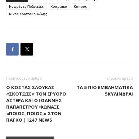
Ηνωμένες Πολιτείες
Κυπριακό
Κύπρος
Νίκος Χριστοδουλίδης
Προηγούμενο άρθρο
Επόμενο άρθρο
Ο ΚΏΣΤΑΣ ΣΛΟΎΚΑΣ
ΤΑ 5 ΠΙΟ ΕΜΒΛΗΜΑΤΙΚΆ
«ΣΚΌΤΩΣΕ» ΤΟΝ ΕΡΥΘΡΌ
5ΚΎΛΙΝΔΡΑ!
ΑΣΤΈΡΑ ΚΑΙ Ο ΙΩΆΝΝΗΣ
ΠΑΠΑΠΈΤΡΟΥ ΦΏΝΑΞΕ
«ΠΟΙΟΣ; ΠΟΙΟΣ;» ΣΤΟΝ
ΠΆΓΚΟ | I247 NEWS