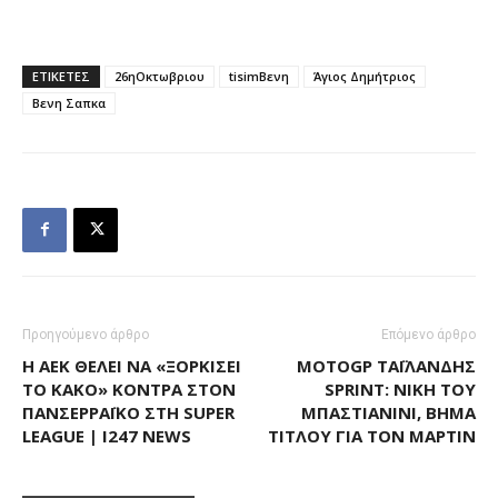
ΕΤΙΚΕΤΕΣ
26ηΟκτωβριου
tisimΒενη
Άγιος Δημήτριος
Βενη Σαπκα
Προηγούμενο άρθρο
Επόμενο άρθρο
Η ΑΕΚ ΘΈΛΕΙ ΝΑ «ΞΟΡΚΊΣΕΙ
MOTOGP ΤΑΪΛΆΝΔΗΣ
ΤΟ ΚΑΚΌ» ΚΌΝΤΡΑ ΣΤΟΝ
SPRINT: ΝΊΚΗ ΤΟΥ
ΠΑΝΣΕΡΡΑΪΚΌ ΣΤΗ SUPER
ΜΠΑΣΤΙΑΝΊΝΙ, ΒΉΜΑ
LEAGUE | I247 NEWS
ΤΊΤΛΟΥ ΓΙΑ ΤΟΝ ΜΑΡΤΊΝ