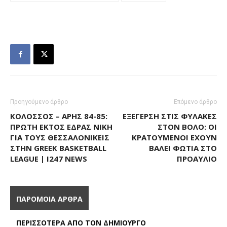
Προηγούμενο άρθρο
Επόμενο άρθρο
ΚΟΛΟΣΣΌΣ – ΆΡΗΣ 84-85:
ΕΞΈΓΕΡΣΗ ΣΤΙΣ ΦΥΛΑΚΈΣ
ΠΡΏΤΗ ΕΚΤΌΣ ΈΔΡΑΣ ΝΊΚΗ
ΣΤΟΝ ΒΌΛΟ: ΟΙ
ΓΙΑ ΤΟΥΣ ΘΕΣΣΑΛΟΝΙΚΕΊΣ
ΚΡΑΤΟΎΜΕΝΟΙ ΈΧΟΥΝ
ΣΤΗΝ GREEK BASKETBALL
ΒΆΛΕΙ ΦΩΤΙΆ ΣΤΟ
LEAGUE | I247 NEWS
ΠΡΟΑΎΛΙΟ
ΠΑΡΟΜΟΙΑ ΑΡΘΡΑ
ΠΕΡΙΣΣΟΤΕΡΑ ΑΠΟ ΤΟΝ ΔΗΜΙΟΥΡΓΟ