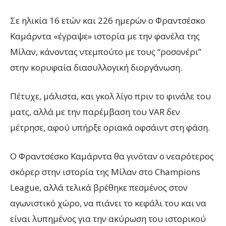
Σε ηλικία 16 ετών και 2
26 ημερών
ο
Φραντσέσκο
Καμάρντα «έγραψε»
ι
στορία με την φανέλα της
Μίλαν, κάνοντας ντεμπούτο με τους “ροσονέρι”
στην κορυφαία διασυλλογική διοργάνωση.
Πέτυχε, μάλιστα, και γκολ λίγο πριν το φινάλε του
ματς, αλλά με την παρέμβαση του VAR δεν
μέτρησε, αφού υπήρξε οριακά οφσάιντ στη φάση.
Ο
Φραντσέσκο Καμάρντα
θα γινόταν ο νεαρότερος
σκόρερ στην ιστορία της Μίλαν
στο
Champions
League,
αλλά τελικά βρέθηκε πεσμένος στον
αγωνιστικό χώρο, να πιάνει το κεφάλι του και να
είναι λυπημένος για την ακύρωση του ιστορικού