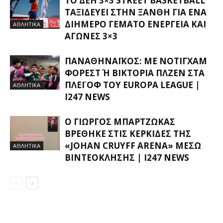
ΤΟ ΔΕΗ 3×3 STREET BASKETBALL
ΤΑΞΙΔΕΎΕΙ ΣΤΗΝ ΞΆΝΘΗ ΓΙΑ ΈΝΑ
ΔΙΉΜΕΡΟ ΓΕΜΆΤΟ ΕΝΈΡΓΕΙΑ ΚΑΙ
ΑΘΛΗΤΙΚΑ
ΑΓΏΝΕΣ 3×3
ΠΑΝΑΘΗΝΑΪΚΌΣ: ΜΕ ΝΌΤΙΓΧΑΜ
ΦΌΡΕΣΤ Ή ΒΙΚΤΌΡΙΑ ΠΛΖΕΝ ΣΤΑ Π
ΛΈΙ ΟΦ ΤΟΥ EUROPA LEAGUE |
ΑΘΛΗΤΙΚΑ
I247 NEWS
Ο ΓΙΏΡΓΟΣ ΜΠΑΡΤΖΏΚΑΣ
ΒΡΈΘΗΚΕ ΣΤΙΣ ΚΕΡΚΊΔΕΣ ΤΗΣ
«JOHAN CRUYFF ARENA» ΜΈΣΩ
ΑΘΛΗΤΙΚΑ
ΒΙΝΤΕΟΚΛΉΣΗΣ | I247 NEWS