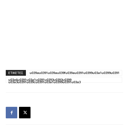
ΕΤΙΚΕΤΕΣ
u039au0391u039au039fu039au0391u0399u03a1u0399u0391
u03a6u0391u03a1u0391u0393u0393u0399
u03a3u0391u039cu0391u03a1u0399u0391u03a3