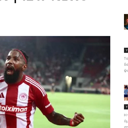
Υ
Το
δε
ψυ
Υ
Η 
όμ
στ