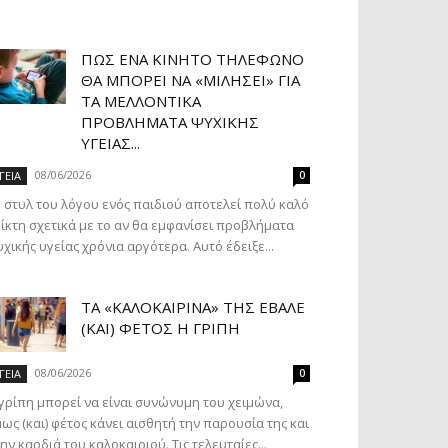
ΠΏΣ ΈΝΑ ΚΙΝΗΤΌ ΤΗΛΈΦΩΝΟ
ΘΑ ΜΠΟΡΕΊ ΝΑ «ΜΙΛΉΣΕΙ» ΓΙΑ
ΤΑ ΜΕΛΛΟΝΤΙΚΆ
ΠΡΟΒΛΉΜΑΤΑ ΨΥΧΙΚΉΣ
ΥΓΕΊΑΣ...
08/06/2026
ΓΕΙΑ
0
 στυλ του λόγου ενός παιδιού αποτελεί πολύ καλό
ίκτη σχετικά με το αν θα εμφανίσει προβλήματα
χικής υγείας χρόνια αργότερα. Αυτό έδειξε...
ΤΑ «ΚΑΛΟΚΑΙΡΙΝΆ» ΤΗΣ ΈΒΑΛΕ
(ΚΑΙ) ΦΈΤΟΣ Η ΓΡΊΠΗ
08/06/2026
ΓΕΙΑ
0
γρίπη μπορεί να είναι συνώνυμη του χειμώνα,
ως (και) φέτος κάνει αισθητή την παρουσία της και
ην καρδιά του καλοκαιριού. Τις τελευταίες...