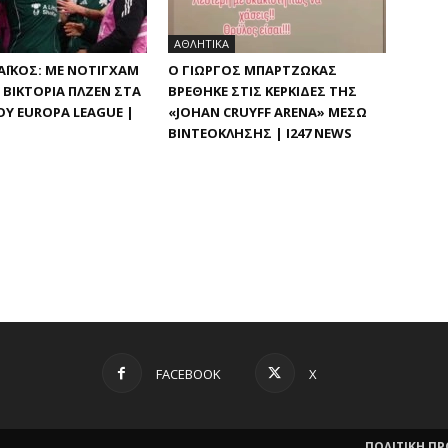
ΑΘΛΗΤΙΚΑ
ΪΚΌΣ: ΜΕ ΝΌΤΙΓΧΑΜ
Ο ΓΙΏΡΓΟΣ ΜΠΑΡΤΖΏΚΑΣ
ΒΙΚΤΌΡΙΑ ΠΛΖΕΝ ΣΤΑ Π
ΒΡΈΘΗΚΕ ΣΤΙΣ ΚΕΡΚΊΔΕΣ ΤΗΣ
Υ EUROPA LEAGUE |
«JOHAN CRUYFF ARENA» ΜΈΣΩ
ΒΙΝΤΕΟΚΛΉΣΗΣ | I247 NEWS
FACEBOOK
X
ΠΟΛΙΤΙΚΗ Π