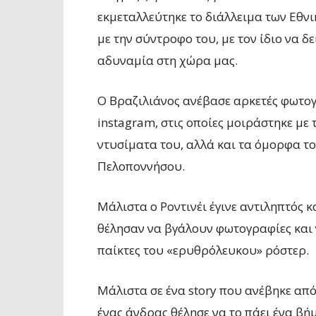
εκμεταλλεύτηκε το διάλλειμα των Εθν
με την σύντροφο του, με τον ίδιο να δ
αδυναμία στη χώρα μας.
Ο Βραζιλιάνος ανέβασε αρκετές φωτο
instagram, στις οποίες μοιράστηκε με
ντυσίματα του, αλλά και τα όμορφα το
Πελοποννήσου.
Μάλιστα ο Ροντινέι έγινε αντιληπτός 
θέλησαν να βγάλουν φωτογραφίες και 
παίκτες του «ερυθρόλευκου» ρόστερ.
Μάλιστα σε ένα story που ανέβηκε από
ένας άνδρας θέλησε να το πάει ένα β