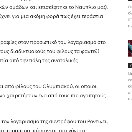
ικών ομάδων και επισκέφτηκε το Ναύπλιο μαζί
Οι
κλ
είχνει για μια ακόμη φορά πως έχει τεράστια
ηπ
πα
γραφίες στον προσωπικό του λογαριασμό στο
 τους διαδικτυακούς του φίλους τα φαντεζί
πία από την πόλη της ανατολικής
Υ
Με
κα
και από φίλους του Ολυμπιακού, οι οποίοι
κα
υπ
να χαιρετήσουν ένα από τους πιο αγαπητούς
πρ
 τον λογαριασμό της συντρόφου του Ροντινέι,
ήμα παραπέρα, πέφτοντας στα γόνατα