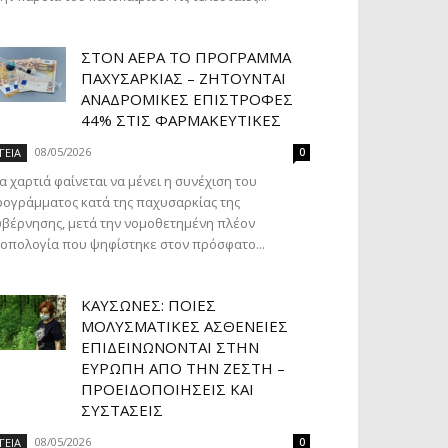
ΣΤΟΝ ΑΈΡΑ ΤΟ ΠΡΌΓΡΑΜΜΑ
ΠΑΧΥΣΑΡΚΊΑΣ – ΖΗΤΟΎΝΤΑΙ
ΑΝΑΔΡΟΜΙΚΈΣ ΕΠΙΣΤΡΟΦΈΣ
44% ΣΤΙΣ ΦΑΡΜΑΚΕΥΤΙΚΈΣ
08/05/2026
ΓΕΙΑ
0
α χαρτιά φαίνεται να μένει η συνέχιση του
ογράμματος κατά της παχυσαρκίας της
βέρνησης, μετά την νομοθετημένη πλέον
οπολογία που ψηφίστηκε στον πρόσφατο...
ΚΑΎΣΩΝΕΣ: ΠΟΙΕΣ
ΜΟΛΥΣΜΑΤΙΚΈΣ ΑΣΘΈΝΕΙΕΣ
ΕΠΙΔΕΙΝΏΝΟΝΤΑΙ ΣΤΗΝ
ΕΥΡΏΠΗ ΑΠΌ ΤΗΝ ΖΈΣΤΗ –
ΠΡΟΕΙΔΟΠΟΙΉΣΕΙΣ ΚΑΙ
ΣΥΣΤΆΣΕΙΣ
08/05/2026
ΓΕΙΑ
0