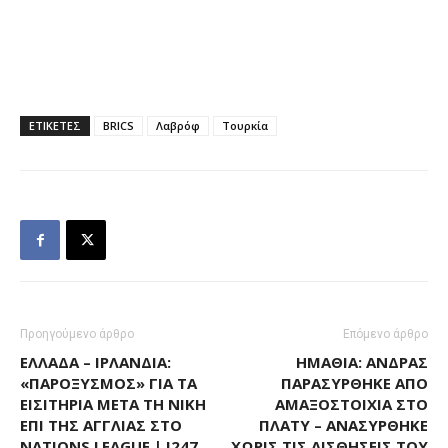
ΕΤΙΚΕΤΕΣ
BRICS
Λαβρόφ
Τουρκία
Προηγούμενο άρθρο
Επόμενο άρθρο
ΕΛΛΆΔΑ – ΙΡΛΑΝΔΊΑ:
ΗΜΑΘΊΑ: ΆΝΔΡΑΣ
«ΠΑΡΟΞΥΣΜΌΣ» ΓΙΑ ΤΑ
ΠΑΡΑΣΎΡΘΗΚΕ ΑΠΌ
ΕΙΣΙΤΉΡΙΑ ΜΕΤΆ ΤΗ ΝΊΚΗ
ΑΜΑΞΟΣΤΟΙΧΊΑ ΣΤΟ
ΕΠΊ ΤΗΣ ΑΓΓΛΊΑΣ ΣΤΟ
ΠΛΑΤΎ – ΑΝΑΣΎΡΘΗΚΕ
NATIONS LEAGUE | I247
ΧΩΡΊΣ ΤΙΣ ΑΙΣΘΉΣΕΙΣ ΤΟΥ