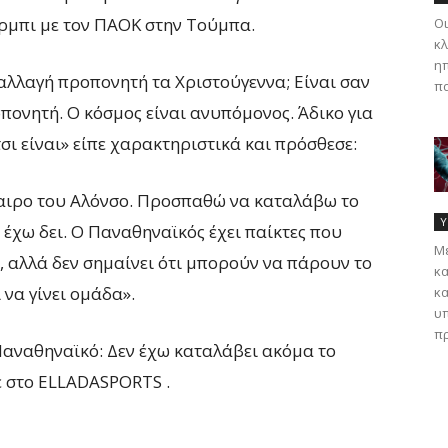
έρμπι με τον ΠΑΟΚ στην Τούμπα.
Οι
κλ
ηπ
αλλαγή προπονητή τα Χριστούγεννα; Είναι σαν
πα
πονητή. Ο κόσμος είναι ανυπόμονος. Άδικο για
σι είναι» είπε χαρακτηριστικά και πρόσθεσε:
αιρο του Αλόνσο. Προσπαθώ να καταλάβω το
Υ
ο έχω δει. Ο Παναθηναϊκός έχει παίκτες που
Με
 αλλά δεν σημαίνει ότι μπορούν να πάρουν το
κα
 να γίνει ομάδα».
κα
υπ
πρ
Παναθηναϊκό: Δεν έχω καταλάβει ακόμα το
 στο ELLADASPORTS .