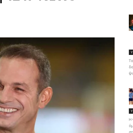
Υ
Το
δε
ψυ
Υ
Η 
όμ
στ