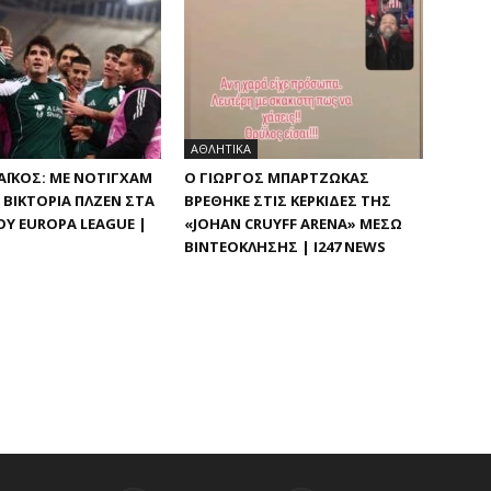
ΑΘΛΗΤΙΚΑ
ΪΚΌΣ: ΜΕ ΝΌΤΙΓΧΑΜ
Ο ΓΙΏΡΓΟΣ ΜΠΑΡΤΖΏΚΑΣ
ΒΙΚΤΌΡΙΑ ΠΛΖΕΝ ΣΤΑ Π
ΒΡΈΘΗΚΕ ΣΤΙΣ ΚΕΡΚΊΔΕΣ ΤΗΣ
Υ EUROPA LEAGUE |
«JOHAN CRUYFF ARENA» ΜΈΣΩ
ΒΙΝΤΕΟΚΛΉΣΗΣ | I247 NEWS