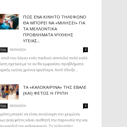
ΠΏΣ ΈΝΑ ΚΙΝΗΤΌ ΤΗΛΈΦΩΝΟ
ΘΑ ΜΠΟΡΕΊ ΝΑ «ΜΙΛΉΣΕΙ» ΓΙΑ
ΤΑ ΜΕΛΛΟΝΤΙΚΆ
ΠΡΟΒΛΉΜΑΤΑ ΨΥΧΙΚΉΣ
ΥΓΕΊΑΣ...
08/06/2026
ΓΕΙΑ
0
 στυλ του λόγου ενός παιδιού αποτελεί πολύ καλό
ίκτη σχετικά με το αν θα εμφανίσει προβλήματα
χικής υγείας χρόνια αργότερα. Αυτό έδειξε...
ΤΑ «ΚΑΛΟΚΑΙΡΙΝΆ» ΤΗΣ ΈΒΑΛΕ
(ΚΑΙ) ΦΈΤΟΣ Η ΓΡΊΠΗ
08/06/2026
ΓΕΙΑ
0
γρίπη μπορεί να είναι συνώνυμη του χειμώνα,
ως (και) φέτος κάνει αισθητή την παρουσία της και
ην καρδιά του καλοκαιριού. Τις τελευταίες...