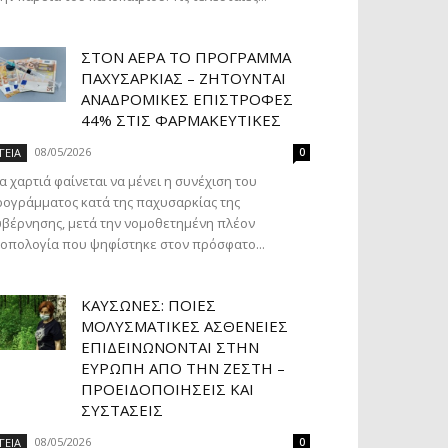
ΣΤΟΝ ΑΈΡΑ ΤΟ ΠΡΌΓΡΑΜΜΑ
ΠΑΧΥΣΑΡΚΊΑΣ – ΖΗΤΟΎΝΤΑΙ
ΑΝΑΔΡΟΜΙΚΈΣ ΕΠΙΣΤΡΟΦΈΣ
44% ΣΤΙΣ ΦΑΡΜΑΚΕΥΤΙΚΈΣ
08/05/2026
ΓΕΙΑ
0
α χαρτιά φαίνεται να μένει η συνέχιση του
ογράμματος κατά της παχυσαρκίας της
βέρνησης, μετά την νομοθετημένη πλέον
οπολογία που ψηφίστηκε στον πρόσφατο...
ΚΑΎΣΩΝΕΣ: ΠΟΙΕΣ
ΜΟΛΥΣΜΑΤΙΚΈΣ ΑΣΘΈΝΕΙΕΣ
ΕΠΙΔΕΙΝΏΝΟΝΤΑΙ ΣΤΗΝ
ΕΥΡΏΠΗ ΑΠΌ ΤΗΝ ΖΈΣΤΗ –
ΠΡΟΕΙΔΟΠΟΙΉΣΕΙΣ ΚΑΙ
ΣΥΣΤΆΣΕΙΣ
08/05/2026
ΓΕΙΑ
0