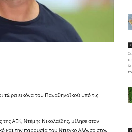
Υ
Στ
πρ
Κυ
τρ
ρι τώρα εικόνα του Παναθηναϊκού υπό τις
 της ΑΕΚ, Ντέμης Νικολαΐδης, μίλησε στον
ό και την παρουσία του Ντιέγκο Αλόνσο στον
Υ