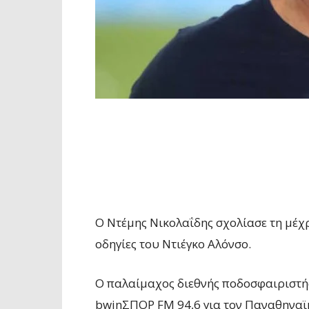
Ο Ντέμης Νικολαΐδης σχολίασε τη μέχ
οδηγίες του Ντιέγκο Αλόνσο.
Ο παλαίμαχος διεθνής ποδοσφαιριστής
bwinΣΠΟΡ FM 94,6 για τον Παναθηναϊκ