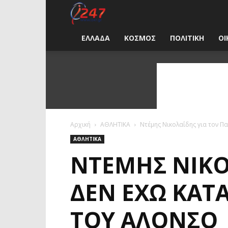
i247
News
ΕΛΛΑΔΑ
ΚΟΣΜΟΣ
ΠΟΛΙΤΙΚΗ
ΟΙ
Greece
Αρχική
ΑΘΛΗΤΙΚΑ
Ντέμης Νικολαΐδης για τον Π
ΑΘΛΗΤΙΚΑ
ΝΤΈΜΗΣ ΝΙΚΟ
ΔΕΝ ΈΧΩ ΚΑΤ
ΤΟΥ ΑΛΌΝΣΟ |