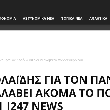
ΚΟΝΟΜΙΑ
ΑΣΤΥΝΟΜΙΚΑ ΝΕΑ
ΤΟΠΙΚΑ ΝΕΑ
ΑΘΛΗΤΙΚΑ
αναθηναϊκό: Δεν έχω καταλάβει ακόμα το ποδόσφαιρο του...
ΛΑΪ́ΔΗΣ ΓΙΑ ΤΟΝ Π
ΑΛΆΒΕΙ ΑΚΌΜΑ ΤΟ 
 I247 NEWS