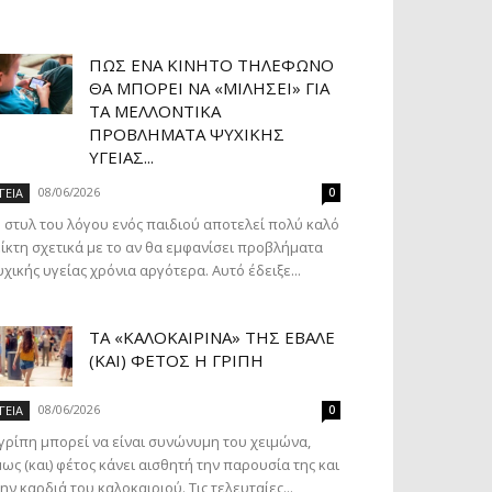
ΠΏΣ ΈΝΑ ΚΙΝΗΤΌ ΤΗΛΈΦΩΝΟ
ΘΑ ΜΠΟΡΕΊ ΝΑ «ΜΙΛΉΣΕΙ» ΓΙΑ
ΤΑ ΜΕΛΛΟΝΤΙΚΆ
ΠΡΟΒΛΉΜΑΤΑ ΨΥΧΙΚΉΣ
ΥΓΕΊΑΣ...
08/06/2026
ΓΕΙΑ
0
 στυλ του λόγου ενός παιδιού αποτελεί πολύ καλό
ίκτη σχετικά με το αν θα εμφανίσει προβλήματα
χικής υγείας χρόνια αργότερα. Αυτό έδειξε...
ΤΑ «ΚΑΛΟΚΑΙΡΙΝΆ» ΤΗΣ ΈΒΑΛΕ
(ΚΑΙ) ΦΈΤΟΣ Η ΓΡΊΠΗ
08/06/2026
ΓΕΙΑ
0
γρίπη μπορεί να είναι συνώνυμη του χειμώνα,
ως (και) φέτος κάνει αισθητή την παρουσία της και
ην καρδιά του καλοκαιριού. Τις τελευταίες...