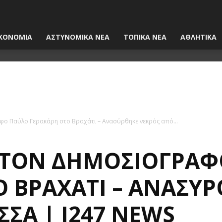
ΚΟΝΟΜΙΑ
ΑΣΤΥΝΟΜΙΚΑ ΝΕΑ
ΤΟΠΙΚΑ ΝΕΑ
ΑΘΛΗΤΙΚΑ
φο Παύλο Γερακάρη στο Βραχάτι – Ανασύρθηκε νεκρός από...
 ΤΟΝ ΔΗΜΟΣΙΟΓΡΆΦ
Ο ΒΡΑΧΆΤΙ – ΑΝΑΣΎ
ΣΑ | I247 NEWS