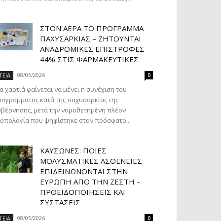
ΣΤΟΝ ΑΈΡΑ ΤΟ ΠΡΌΓΡΑΜΜΑ
ΠΑΧΥΣΑΡΚΊΑΣ – ΖΗΤΟΎΝΤΑΙ
ΑΝΑΔΡΟΜΙΚΈΣ ΕΠΙΣΤΡΟΦΈΣ
44% ΣΤΙΣ ΦΑΡΜΑΚΕΥΤΙΚΈΣ
08/05/2026
ΓΕΙΑ
0
α χαρτιά φαίνεται να μένει η συνέχιση του
ογράμματος κατά της παχυσαρκίας της
βέρνησης, μετά την νομοθετημένη πλέον
οπολογία που ψηφίστηκε στον πρόσφατο...
ΚΑΎΣΩΝΕΣ: ΠΟΙΕΣ
ΜΟΛΥΣΜΑΤΙΚΈΣ ΑΣΘΈΝΕΙΕΣ
ΕΠΙΔΕΙΝΏΝΟΝΤΑΙ ΣΤΗΝ
ΕΥΡΏΠΗ ΑΠΌ ΤΗΝ ΖΈΣΤΗ –
ΠΡΟΕΙΔΟΠΟΙΉΣΕΙΣ ΚΑΙ
ΣΥΣΤΆΣΕΙΣ
08/05/2026
ΓΕΙΑ
0