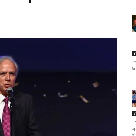
Υ
Το
δε
ψυ
Υ
Η 
όμ
στ