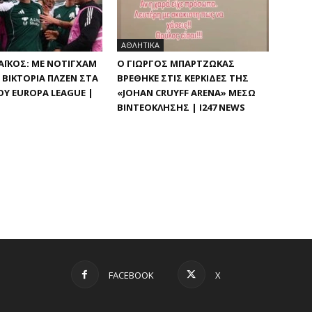
ΑΘΛΗΤΙΚΑ
ΪΚΌΣ: ΜΕ ΝΌΤΙΓΧΑΜ
Ο ΓΙΏΡΓΟΣ ΜΠΑΡΤΖΏΚΑΣ
ΒΙΚΤΌΡΙΑ ΠΛΖΕΝ ΣΤΑ Π
ΒΡΈΘΗΚΕ ΣΤΙΣ ΚΕΡΚΊΔΕΣ ΤΗΣ
Υ EUROPA LEAGUE |
«JOHAN CRUYFF ARENA» ΜΈΣΩ
ΒΙΝΤΕΟΚΛΉΣΗΣ | I247 NEWS
FACEBOOK
X