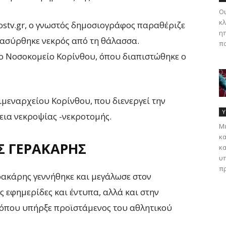
Οι
κλ
stv.gr, ο γνωστός δημοσιογράφος παραθέριζε
ηπ
ανασύρθηκε νεκρός από τη θάλασσα.
πα
ο Νοσοκομείο Κορίνθου, όπου διαπιστώθηκε ο
Λιμεναρχείου Κορίνθου, που διενεργεί την
Υ
εια νεκροψίας -νεκροτομής.
Με
κα
Σ ΓΕΡΑΚΆΡΗΣ
κα
υπ
πρ
ρακάρης γεννήθηκε και μεγάλωσε στον
 εφημερίδες και έντυπα, αλλά και στην
 όπου υπήρξε προϊστάμενος του αθλητικού