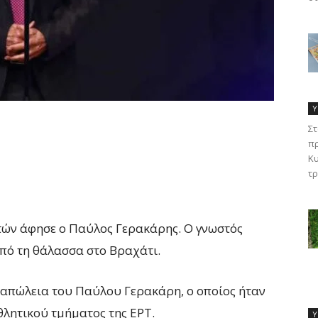
Υ
Στ
πρ
Κυ
τρ
ετών άφησε ο Παύλος Γερακάρης. Ο γνωστός
πό τη θάλασσα στο Βραχάτι.
 απώλεια του Παύλου Γερακάρη, ο οποίος ήταν
θλητικού τμήματος της ΕΡΤ.
Υ