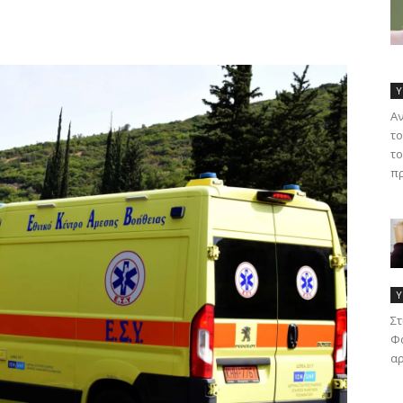
Υ
Α
το
το
πρ
Υ
Στ
Φα
αρ