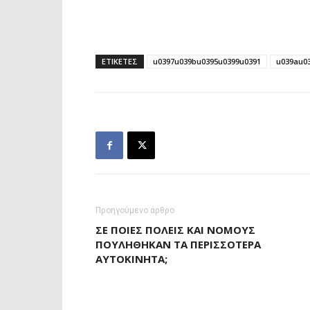
ΕΤΙΚΕΤΕΣ
u0397u039bu0395u0399u0391
u039au0
Προηγούμενο άρθρο
ΣΕ ΠΟΙΕΣ ΠΌΛΕΙΣ ΚΑΙ ΝΟΜΟΎΣ
ΠΟΥΛΉΘΗΚΑΝ ΤΑ ΠΕΡΙΣΣΌΤΕΡΑ
ΑΥΤΟΚΊΝΗΤΑ;