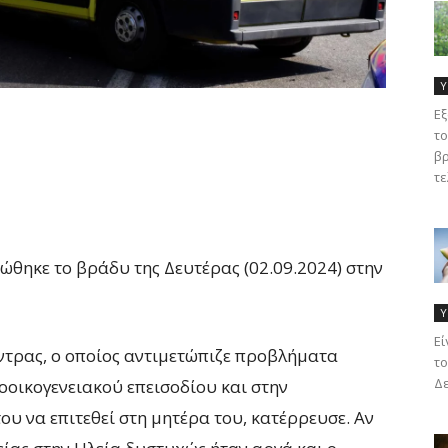
Υ
Εξ
το
βρ
τε
ώθηκε το βράδυ της Δευτέρας (02.09.2024) στην
Υ
Eί
ντρας, ο οποίος αντιμετώπιζε προβλήματα
το
Δε
δοοικογενειακού επεισοδίου και στην
ου να επιτεθεί στη μητέρα του, κατέρρευσε. Αν