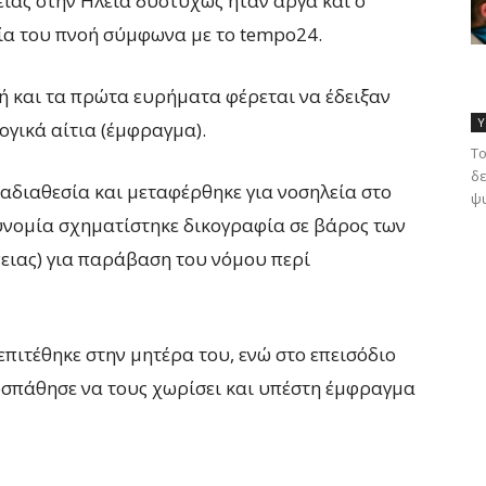
είας στην Ηλεία δυστυχώς ήταν αργά και ο
αία του πνοή σύμφωνα με το tempo24.
ή και τα πρώτα ευρήματα φέρεται να έδειξαν
Υ
ογικά αίτια (έμφραγμα).
Το
δε
 αδιαθεσία και μεταφέρθηκε για νοσηλεία στο
ψυ
υνομία σχηματίστηκε δικογραφία σε βάρος των
νειας) για παράβαση του νόμου περί
επιτέθηκε στην μητέρα του, ενώ στο επεισόδιο
οσπάθησε να τους χωρίσει και υπέστη έμφραγμα