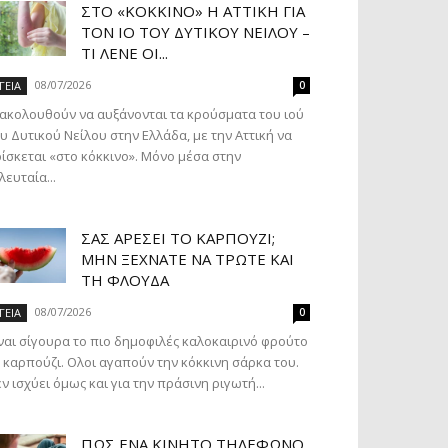
ΣΤΟ «ΚΌΚΚΙΝΟ» Η ΑΤΤΙΚΉ ΓΙΑ
ΤΟΝ ΙΌ ΤΟΥ ΔΥΤΙΚΟΎ ΝΕΊΛΟΥ –
ΤΙ ΛΈΝΕ ΟΙ...
08/07/2026
ΓΕΙΑ
0
ακολουθούν να αυξάνονται τα κρούσματα του ιού
υ Δυτικού Νείλου στην Ελλάδα, με την Αττική να
ίσκεται «στο κόκκινο». Μόνο μέσα στην
λευταία...
ΣΑΣ ΑΡΈΣΕΙ ΤΟ ΚΑΡΠΟΎΖΙ;
ΜΗΝ ΞΕΧΝΆΤΕ ΝΑ ΤΡΏΤΕ ΚΑΙ
ΤΗ ΦΛΟΎΔΑ
08/07/2026
ΓΕΙΑ
0
ναι σίγουρα το πιο δημοφιλές καλοκαιρινό φρούτο
 καρπούζι. Ολοι αγαπούν την κόκκινη σάρκα του.
ν ισχύει όμως και για την πράσινη ριγωτή...
ΠΏΣ ΈΝΑ ΚΙΝΗΤΌ ΤΗΛΈΦΩΝΟ