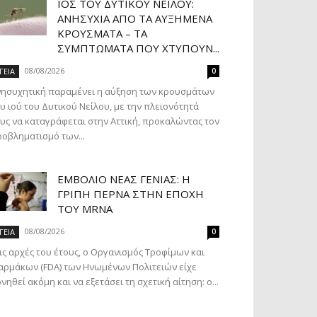
ΙΌΣ ΤΟΥ ΔΥΤΙΚΟΎ ΝΕΊΛΟΥ:
ΑΝΗΣΥΧΊΑ ΑΠΌ ΤΑ ΑΥΞΗΜΈΝΑ
ΚΡΟΎΣΜΑΤΑ – ΤΑ
ΣΥΜΠΤΏΜΑΤΑ ΠΟΥ ΧΤΥΠΟΎΝ...
08/08/2026
ΓΕΙΑ
0
νησυχητική παραμένει η αύξηση των κρουσμάτων
υ ιού του Δυτικού Νείλου, με την πλειονότητά
υς να καταγράφεται στην Αττική, προκαλώντας τον
οβληματισμό των...
ΕΜΒΌΛΙΟ ΝΈΑΣ ΓΕΝΙΆΣ: Η
ΓΡΊΠΗ ΠΕΡΝΆ ΣΤΗΝ ΕΠΟΧΉ
ΤΟΥ MRNA
08/08/2026
ΓΕΙΑ
0
ις αρχές του έτους, ο Οργανισμός Τροφίμων και
ρμάκων (FDA) των Ηνωμένων Πολιτειών είχε
νηθεί ακόμη και να εξετάσει τη σχετική αίτηση: ο...