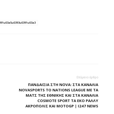
391u03a5u0393u0391u03a3
Επόμενο άρθρο
ΠΑΝΔΑΙΣΊΑ ΣΤΗ NOVA: ΣΤΑ ΚΑΝΆΛΙΑ
NOVASPORTS ΤΟ NATIONS LEAGUE ΜΕ ΤΑ
ΜΑΤΣ ΤΗΣ ΕΘΝΙΚΉΣ ΚΑΙ ΣΤΑ ΚΑΝΆΛΙΑ
COSMOTE SPORT ΤΑ EKO ΡΆΛΛΥ
ΑΚΡΌΠΟΛΙΣ ΚΑΙ MOTOGP | I247 NEWS