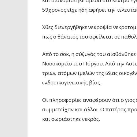
και διακομίστηκε άμεσα στο Κέντρο Υγ
59χρονος είχε ήδη αφήσει την τελευτ
Χθες διενεργήθηκε νεκροψία νεκροτομ
πως ο θάνατός του οφείλεται σε παθολ
Από το σοκ, η σύζυγός του αισθάνθηκε
Νοσοκομείο του Πύργου. Από την Αστ
τριών ατόμων (μελών της ίδιας οικογέ
ενδοοικογενειακής βίας.
Οι πληροφορίες αναφέρουν ότι ο γιος 
συμμετείχαν και άλλοι. Ο πατέρας πρ
και σωριάστηκε νεκρός.