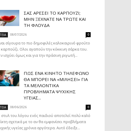
ΣΑΣ ΑΡΈΣΕΙ ΤΟ ΚΑΡΠΟΎΖΙ;
ΜΗΝ ΞΕΧΝΆΤΕ ΝΑ ΤΡΏΤΕ ΚΑΙ
ΤΗ ΦΛΟΎΔΑ
08/07/2026
ΓΕΙΑ
0
ναι σίγουρα το πιο δημοφιλές καλοκαιρινό φρούτο
 καρπούζι. Ολοι αγαπούν την κόκκινη σάρκα του.
ν ισχύει όμως και για την πράσινη ριγωτή...
ΠΏΣ ΈΝΑ ΚΙΝΗΤΌ ΤΗΛΈΦΩΝΟ
ΘΑ ΜΠΟΡΕΊ ΝΑ «ΜΙΛΉΣΕΙ» ΓΙΑ
ΤΑ ΜΕΛΛΟΝΤΙΚΆ
ΠΡΟΒΛΉΜΑΤΑ ΨΥΧΙΚΉΣ
ΥΓΕΊΑΣ...
08/06/2026
ΓΕΙΑ
0
 στυλ του λόγου ενός παιδιού αποτελεί πολύ καλό
ίκτη σχετικά με το αν θα εμφανίσει προβλήματα
χικής υγείας χρόνια αργότερα. Αυτό έδειξε...