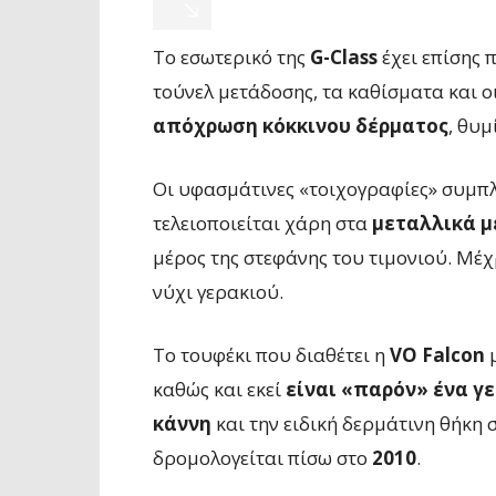
Το εσωτερικό της
G-Class
έχει επίσης π
τούνελ μετάδοσης, τα καθίσματα και 
απόχρωση κόκκινου δέρματος
, θυμ
Οι υφασμάτινες «τοιχογραφίες» συμπλ
τελειοποιείται χάρη στα
μεταλλικά μ
μέρος της στεφάνης του τιμονιού. Μέχ
νύχι γερακιού.
Το τουφέκι που διαθέτει η
VO Falcon
μ
καθώς και εκεί
είναι «παρόν» ένα γε
κάννη
και την ειδική δερμάτινη θήκη
δρομολογείται πίσω στο
2010
.