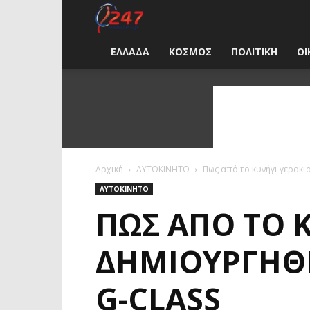
i247
News
ΕΛΛΑΔΑ
ΚΟΣΜΟΣ
ΠΟΛΙΤΙΚΗ
ΟΙ
Greece
Αρχική
ΑΥΤΟΚΙΝΗΤΟ
Πως από το κυνήγι γερακι
ΑΥΤΟΚΙΝΗΤΟ
ΠΩΣ ΑΠΌ ΤΟ 
ΔΗΜΙΟΥΡΓΉΘΗ
G-CLASS