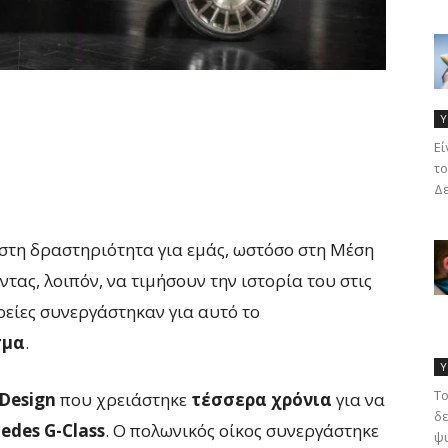
Υ
Eί
το
Δε
ωστη δραστηριότητα για εμάς, ωστόσο στη Μέση
τας, λοιπόν, να τιμήσουν την ιστορία του στις
ρείες συνεργάστηκαν για αυτό το
σμα
.
Υ
Το
 Design
που χρειάστηκε
τέσσερα χρόνια
για να
δε
edes G-Class
. Ο πολωνικός οίκος συνεργάστηκε
ψυ