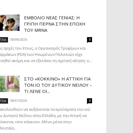
ΕΜΒΌΛΙΟ ΝΈΑΣ ΓΕΝΙΆΣ: Η
ΓΡΊΠΗ ΠΕΡΝΆ ΣΤΗΝ ΕΠΟΧΉ
ΤΟΥ MRNA
08/08/2026
ΓΕΙΑ
0
ις αρχές του έτους, ο Οργανισμός Τροφίμων και
ρμάκων (FDA) των Ηνωμένων Πολιτειών είχε
νηθεί ακόμη και να εξετάσει τη σχετική αίτηση: ο...
ΣΤΟ «ΚΌΚΚΙΝΟ» Η ΑΤΤΙΚΉ ΓΙΑ
ΤΟΝ ΙΌ ΤΟΥ ΔΥΤΙΚΟΎ ΝΕΊΛΟΥ –
ΤΙ ΛΈΝΕ ΟΙ...
08/07/2026
ΓΕΙΑ
0
ακολουθούν να αυξάνονται τα κρούσματα του ιού
υ Δυτικού Νείλου στην Ελλάδα, με την Αττική να
ίσκεται «στο κόκκινο». Μόνο μέσα στην
λευταία...