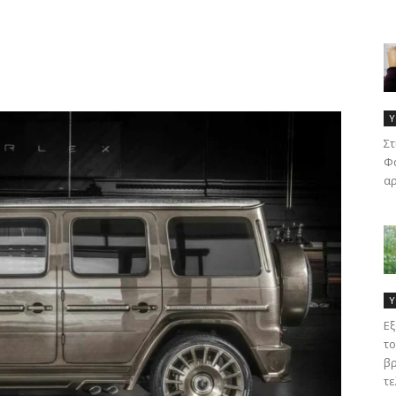
Υ
Στ
Φα
αρ
Υ
Εξ
το
βρ
τε