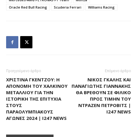
Oracle Red Bull Racing
Scuderia Ferrari
Williams Racing
Προηγούμενο άρθρο
Επόμενο άρθρο
ΧΡΙΣΤΊΝΑ ΓΚΈΝΤΖΟΥ: Η
ΝΊΚΟΣ ΓΚΆΛΗΣ ΚΑΙ
ΑΠΟΝΟΜΉ ΤΟΥ ΧΆΛΚΙΝΟΥ
ΠΑΝΑΓΙΏΤΗΣ ΓΙΑΝΝΆΚΗΣ
ΜΕΤΑΛΛΊΟΥ ΓΙΑ ΤΗΝ
ΘΑ ΒΡΕΘΟΎΝ ΣΕ ΦΙΛΙΚΌ
ΙΣΤΟΡΙΚΉ ΤΗΣ ΕΠΙΤΥΧΊΑ
ΠΡΟΣ ΤΙΜΉΝ ΤΟΥ
ΣΤΟΥΣ
ΝΤΡΆΖΕΝ ΠΈΤΡΟΒΙΤΣ |
ΠΑΡΑΟΛΥΜΠΙΑΚΟΎΣ
I247 NEWS
ΑΓΏΝΕΣ 2024 | I247 NEWS