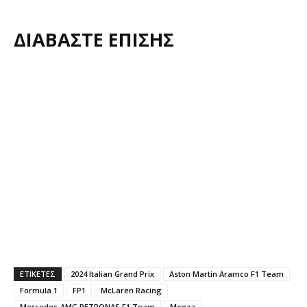
ΔΙΑΒΑΣΤΕ ΕΠΙΣΗΣ
ΕΤΙΚΕΤΕΣ
2024 Italian Grand Prix
Aston Martin Aramco F1 Team
Formula 1
FP1
McLaren Racing
Mercedes-AMG PETRONAS F1 Team
Monza